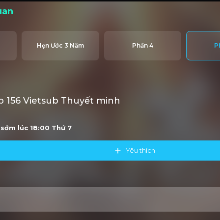
uan
Hẹn Ước 3 Năm
Phần 4
P
 156 Vietsub Thuyết minh
u sớm lúc 18:00
Thứ 7
Yêu thích