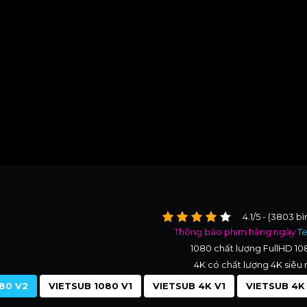
4.1/5 - (3803 b
Thông báo phim hằng ngày
T
1080 chất lượng FullHD 1
4K có chất lượng 4K siêu 
80 V2
VIETSUB 1080 V1
VIETSUB 4K V1
VIETSUB 4K