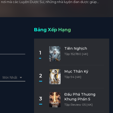
 Là nơi mà các Luyện Dược Sư, những nhà luyện đan dược giúp…
Bảng Xếp Hạng
Tiên Nghịch
1
Tập 152/180 [4K]
Mục Thần Ký
2
Tập 94 [4K]
Mới Nhất
Đấu Phá Thương
3
Khung Phần 5
Tập Review 05 [4K]