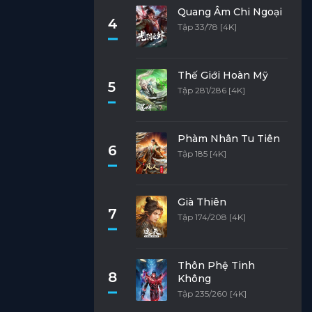
Quang Âm Chi Ngoại
4
Tập 33/78 [4K]
Thế Giới Hoàn Mỹ
5
Tập 281/286 [4K]
Phàm Nhân Tu Tiên
6
Tập 185 [4K]
Già Thiên
7
Tập 174/208 [4K]
Thôn Phệ Tinh
8
Không
Tập 235/260 [4K]