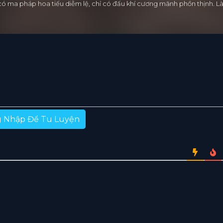
 có ma pháp hoa tiếu diễm lệ, chỉ có đấu khí cương mãnh phồn thịnh.
 Nhập Để Tu Luyện