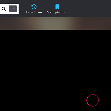
Tìm
Lịch sử xem
Phim yêu thích