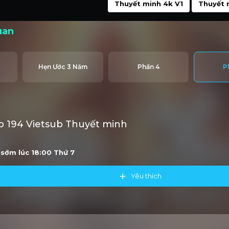
Thuyết minh 4k V1
Thuyết 
uan
Hẹn Ước 3 Năm
Phần 4
P
 194 Vietsub Thuyết minh
u sớm lúc 18:00
Thứ 7
Yêu thích