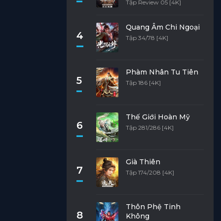
Tập Review 05 [4K]
Quang Âm Chi Ngoại
4
Tập 34/78 [4K]
Phàm Nhân Tu Tiên
5
Tập 186 [4K]
Thế Giới Hoàn Mỹ
6
Tập 281/286 [4K]
Già Thiên
7
Tập 174/208 [4K]
Thôn Phệ Tinh
8
Không