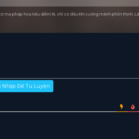
 có ma pháp hoa tiếu diễm lệ, chỉ có đấu khí cương mãnh phồn thịnh.
 Nhập Để Tu Luyện