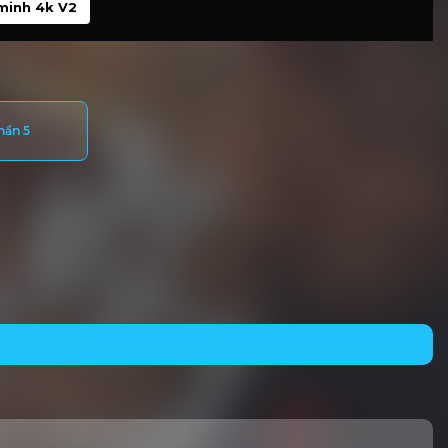
minh 4k V2
hần 5