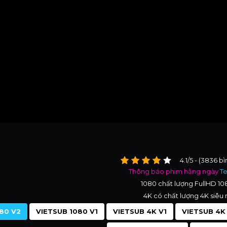
4.1/5 - (3836 b
Thông báo phim hằng ngày
T
1080 chất lượng FullHD 1
4K có chất lượng 4K siêu 
80 V2
VIETSUB 1080 V1
VIETSUB 4K V1
VIETSUB 4K