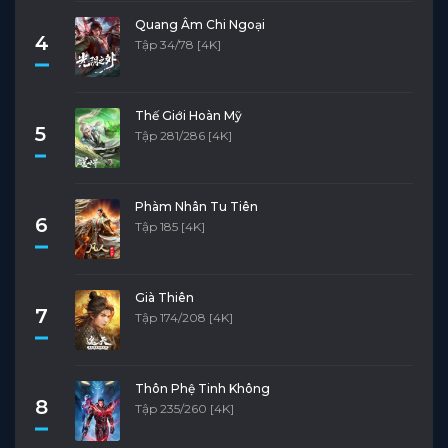
Quang Âm Chi Ngoại
4
Tập 34/78 [4K]
Thế Giới Hoàn Mỹ
5
Tập 281/286 [4K]
Phàm Nhân Tu Tiên
6
Tập 185 [4K]
Già Thiên
7
Tập 174/208 [4K]
Thôn Phệ Tinh Không
8
Tập 235/260 [4K]