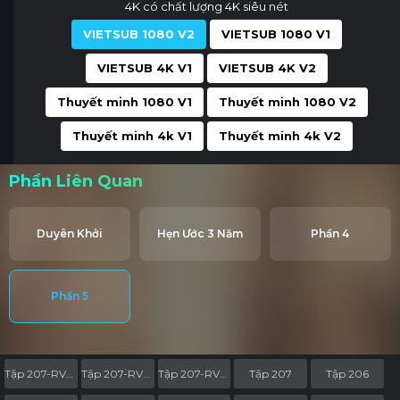
4K có chất lượng 4K siêu nét
VIETSUB 1080 V2
VIETSUB 1080 V1
VIETSUB 4K V1
VIETSUB 4K V2
Thuyết minh 1080 V1
Thuyết minh 1080 V2
Thuyết minh 4k V1
Thuyết minh 4k V2
Phần Liên Quan
Duyên Khởi
Hẹn Ước 3 Năm
Phần 4
Phần 5
Tập 207-RV05
Tập 207-RV04
Tập 207-RV03
Tập 207
Tập 206