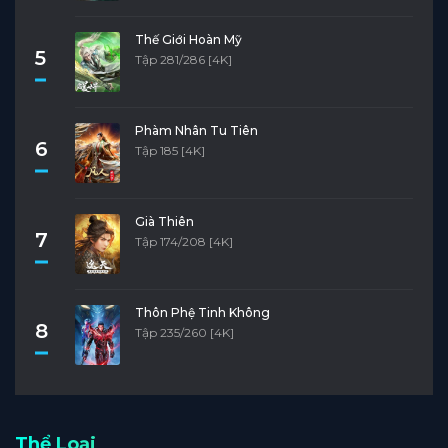
Thế Giới Hoàn Mỹ
5
Tập 281/286 [4K]
Phàm Nhân Tu Tiên
6
Tập 185 [4K]
Già Thiên
7
Tập 174/208 [4K]
Thôn Phệ Tinh Không
8
Tập 235/260 [4K]
Thể Loại