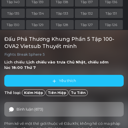
Tập 140
Tập 139
Tập 138
Tập 137
Tập 136
Tập 135
Tập 134
Tập 133
Tập 132
Tập 131
Tập 130
Tập 129
Tập 128
Tập 127
Tập 126
Tập 125
Tập 124
Tập 123
Tập 122
Tập 121
Đấu Phá Thương Khung Phần 5 Tập 100-
OVA2 Vietsub Thuyết minh
Tập 120
Tập 119
Tập 118
Tập 117
Tập 116
Fights Break Sphere 5
Tập 115
Tập 114
Tập 113
Tập 112
Tập 111
Lịch chiếu:
Lịch chiếu vào trưa
Chủ Nhật
, chiếu sớm
lúc 18:00
Thứ 7
Tập 110
Tập 109
Tập 108
Tập 107
Tập 106
Yêu thích
Tập 105
Tập 104
Tập 103
Tập 102
Tập 101
Thể loại:
Kiếm Hiệp
Tiên Hiệp
Tu Tiên
Tập 100-OVA2
Tập 100-OVA1
Tập 100
Tập 99
Tập 98
Tập 97
Tập 96
Tập 95
Tập 94
Tập 93
Bình luận (673)
Tập 92
Tập 91
Tập 90
Tập 89
Tập 88
Phim kể về một thế giới thuộc về Đấu Khí, không hề có ma pháp
Tập 87
Tập 86
Tập 85
Tập 84
Tập 83