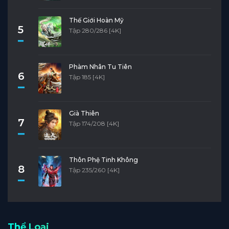
Thế Giới Hoàn Mỹ
5
Tập 280/286 [4K]
Phàm Nhân Tu Tiên
6
Tập 185 [4K]
Già Thiên
7
Tập 174/208 [4K]
Thôn Phệ Tinh Không
8
Tập 235/260 [4K]
Thể Loại