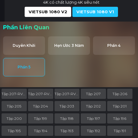
4K có chất lượng 4K siêu nét
VIETSUB 1080 V2
VIETSUB 1080 V1
Phần Liên Quan
Duyên Khởi
Hẹn Ước 3 Năm
Phần 4
Phần 5
Tập 207-RV05
Tập 207-RV04
Tập 207-RV03
Tập 207
Tập 206
Tập 205
Tập 204
Tập 203
Tập 202
Tập 201
Tập 200
Tập 199
Tập 198
Tập 197
Tập 196
Tập 195
Tập 194
Tập 193
Tập 192
Tập 191