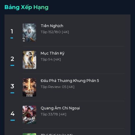
Bảng Xếp Hạng
Tập 22
Tập 21
Tập 20
Tập 19
Tập 18
Tập 17
Tập 16
Tập 15
Tập 14
Tập 13
Tiên Nghịch
1
Tập 152/180 [4K]
Tập 12
Tập 11
Tập 10
Tập 9
Tập 8
Tập 7
Tập 6
Tập 5
Tập 4
Tập 3
Mục Thần Ký
2
Tập 2
Tập 1
Tập 94 [4K]
Đấu Phá Thương Khung Phần 5
3
Tập Review 05 [4K]
Quang Âm Chi Ngoại
4
Tập 33/78 [4K]