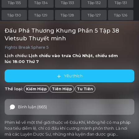
Tập 135
Tập 134
Tập 133
Tập 132
Tập 131
Tập 130
Tập 129
Tập 128
Tập 127
Tập 126
Tập 125
Tập 124
Tập 123
Tập 122
Tập 121
Đấu Phá Thương Khung Phần 5 Tập 38
Vietsub Thuyết minh
Tập 120
Tập 119
Tập 118
Tập 117
Tập 116
Fights Break Sphere 5
Tập 115
Tập 114
Tập 113
Tập 112
Tập 111
Lịch chiếu:
Lịch chiếu vào trưa
Chủ Nhật
, chiếu sớm
lúc 18:00
Thứ 7
Tập 110
Tập 109
Tập 108
Tập 107
Tập 106
Yêu thích
Tập 105
Tập 104
Tập 103
Tập 102
Tập 101
Thể loại:
Kiếm Hiệp
Tiên Hiệp
Tu Tiên
Tập 100-OVA2
Tập 100-OVA1
Tập 100
Tập 99
Tập 98
Tập 97
Tập 96
Tập 95
Tập 94
Tập 93
Bình luận (665)
Tập 92
Tập 91
Tập 90
Tập 89
Tập 88
Phim kể về một thế giới thuộc về Đấu Khí, không hề có ma pháp
Tập 87
Tập 86
Tập 85
Tập 84
Tập 83
hoa tiếu diễm lệ, chỉ có đấu khí cương mãnh phồn thịnh. Là nơi
mà các Luyện Dược Sư, những nhà luyện đan dược giúp…