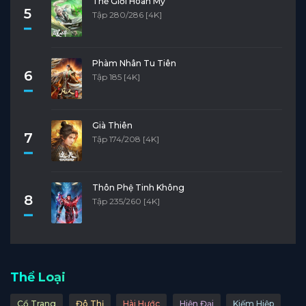
Thế Giới Hoàn Mỹ
5
Tập 280/286 [4K]
Phàm Nhân Tu Tiên
6
Tập 185 [4K]
Già Thiên
7
Tập 174/208 [4K]
Thôn Phệ Tinh Không
8
Tập 235/260 [4K]
Thể Loại
Cổ Trang
Đô Thị
Hài Hước
Hiện Đại
Kiếm Hiệp