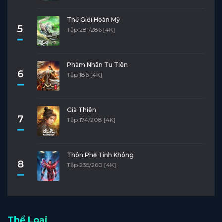
Thế Giới Hoàn Mỹ
5
Tập 281/286 [4K]
Phàm Nhân Tu Tiên
6
Tập 186 [4K]
Già Thiên
7
Tập 174/208 [4K]
Thôn Phệ Tinh Không
8
Tập 235/260 [4K]
Thể Loại