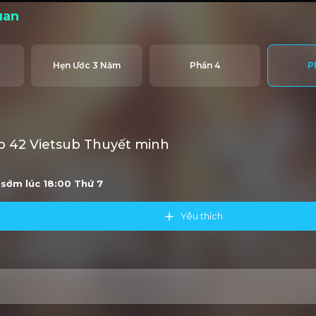
uan
Hẹn Ước 3 Năm
Phần 4
P
 42 Vietsub Thuyết minh
u sớm lúc 18:00
Thứ 7
Yêu thích