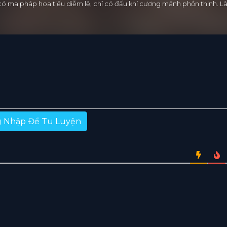
 có ma pháp hoa tiếu diễm lệ, chỉ có đấu khí cương mãnh phồn thịnh.
 Nhập Để Tu Luyện