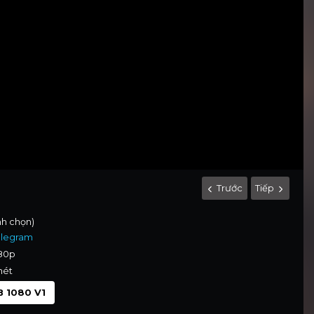
Trước
Tiếp
ình chọn)
elegram
080p
nét
 1080 V1