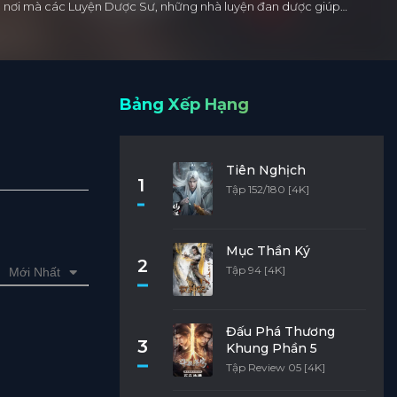
 Là nơi mà các Luyện Dược Sư, những nhà luyện đan dược giúp…
Bảng Xếp Hạng
Tiên Nghịch
1
Tập 152/180 [4K]
Mục Thần Ký
2
Tập 94 [4K]
Mới Nhất
Đấu Phá Thương
3
Khung Phần 5
Tập Review 05 [4K]