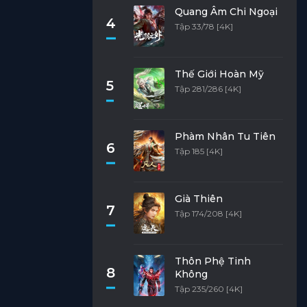
Quang Âm Chi Ngoại
4
Tập 33/78 [4K]
Thế Giới Hoàn Mỹ
5
Tập 281/286 [4K]
Phàm Nhân Tu Tiên
6
Tập 185 [4K]
Già Thiên
7
Tập 174/208 [4K]
Thôn Phệ Tinh
8
Không
Tập 235/260 [4K]