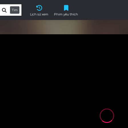
Tìm
Lịch sử xem
Phim yêu thích