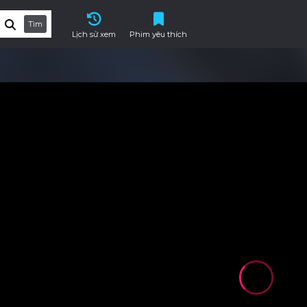
Tìm
Lịch sử xem
Phim yêu thích