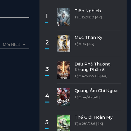
Tiên Nghịch
1
Tập 152/180 [4K]
Mục Thần Ký
2
Tập 94 [4K]
Mới Nhất
Đấu Phá Thương
3
Khung Phần 5
Tập Review 05 [4K]
Quang Âm Chi Ngoại
4
Tập 34/78 [4K]
Thế Giới Hoàn Mỹ
5
Tập 281/286 [4K]