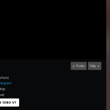
Trước
Tiếp
 chọn)
elegram
080p
nét
 1080 V1