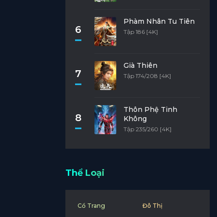
Phàm Nhân Tu Tiên
6
Tập 186 [4K]
Già Thiên
7
Tập 174/208 [4K]
Thôn Phệ Tinh
8
Không
Tập 235/260 [4K]
Thể Loại
Cổ Trang
Đô Thị