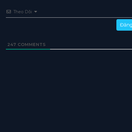
Theo Dõi
Đăng
247
COMMENTS