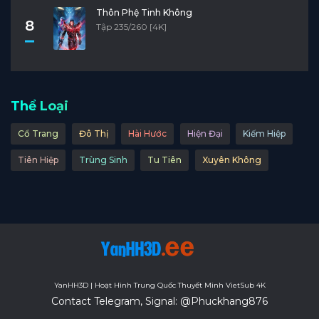
Thôn Phệ Tinh Không
8
Tập 235/260 [4K]
Thể Loại
Cổ Trang
Đô Thị
Hài Hước
Hiện Đại
Kiếm Hiệp
Tiên Hiệp
Trùng Sinh
Tu Tiên
Xuyên Không
YanHH3D | Hoạt Hình Trung Quốc Thuyết Minh VietSub 4K
Contact Telegram, Signal: @Phuckhang876