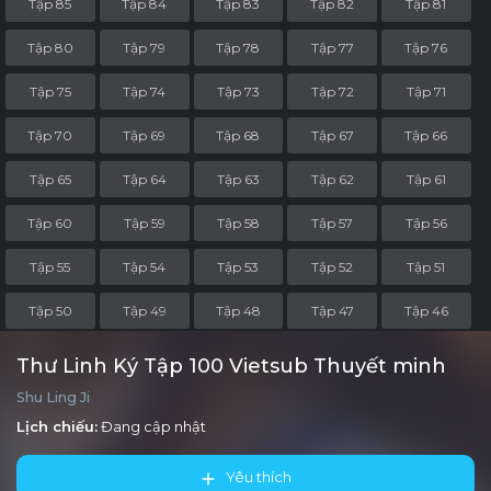
Tập 85
Tập 84
Tập 83
Tập 82
Tập 81
Tập 80
Tập 79
Tập 78
Tập 77
Tập 76
Tập 75
Tập 74
Tập 73
Tập 72
Tập 71
Tập 70
Tập 69
Tập 68
Tập 67
Tập 66
Tập 65
Tập 64
Tập 63
Tập 62
Tập 61
Tập 60
Tập 59
Tập 58
Tập 57
Tập 56
Tập 55
Tập 54
Tập 53
Tập 52
Tập 51
Tập 50
Tập 49
Tập 48
Tập 47
Tập 46
Tập 45
Tập 44
Tập 43
Tập 42
Tập 41
Thư Linh Ký Tập 100 Vietsub Thuyết minh
Shu Ling Ji
Tập 40
Tập 39
Tập 38
Tập 37
Tập 36
Lịch chiếu:
Đang cập nhật
Tập 35
Tập 34
Tập 33
Tập 32
Tập 31
Yêu thích
Tập 30
Tập 29
Tập 28
Tập 27
Tập 26