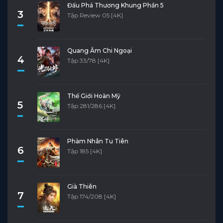
Đấu Phá Thương Khung Phần 5
3
Tập Review 05 [4K]
Quang Âm Chi Ngoại
4
Tập 33/78 [4K]
Thế Giới Hoàn Mỹ
5
Tập 281/286 [4K]
Phàm Nhân Tu Tiên
6
Tập 185 [4K]
Già Thiên
7
Tập 174/208 [4K]