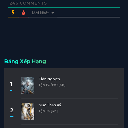
246
COMMENTS
Mới Nhất
Bảng Xếp Hạng
Tiên Nghịch
1
Tập 152/180 [4K]
Mục Thần Ký
2
Tập 94 [4K]