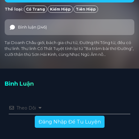
Thể loại:
Cổ Trang
Kiếm Hiệp
Tiên Hiệp
Tập 25
Tập 24
Tập 23
Tập 22
Tập 21
Tập 20
Tập 19
Tập 18
Tập 17
Tập 16
Bình luận (246)
Tập 15
Tập 14
Tập 13
Tập 12
Tập 11
Tại Doanh Châu giới, bách gia chư tử, Đường thi Tống từ, đều có
Tập 10
Tập 9
Tập 8
Tập 7
Tập 6
thư linh. Thư linh Cố Thất Tuyệt tỉnh lại từ “Ba trăm bài thơ Đường”,
cưỡi thần thú Sơn Hải Kinh, cùng Nhạc Ngũ Âm nỗ…
Tập 5
Tập 4
Tập 3
Tập 2
Tập 1
Bình Luận
Theo Dõi
Đăng Nhập Để Tu Luyện