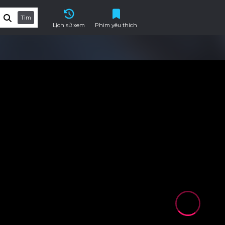
Tìm
Lịch sử xem
Phim yêu thích