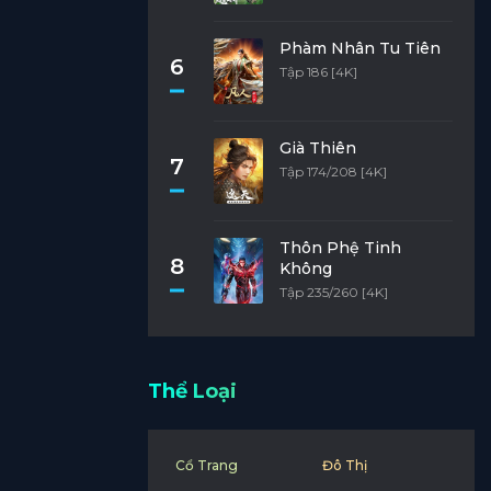
Phàm Nhân Tu Tiên
6
Tập 186 [4K]
Già Thiên
7
Tập 174/208 [4K]
Thôn Phệ Tinh
8
Không
Tập 235/260 [4K]
Thể Loại
Cổ Trang
Đô Thị