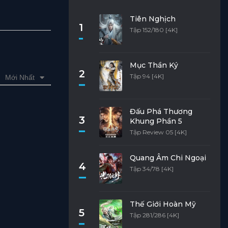
Tiên Nghịch
1
Tập 152/180 [4K]
Mục Thần Ký
2
Tập 94 [4K]
Mới Nhất
Đấu Phá Thương
3
Khung Phần 5
Tập Review 05 [4K]
Quang Âm Chi Ngoại
4
Tập 34/78 [4K]
Thế Giới Hoàn Mỹ
5
Tập 281/286 [4K]