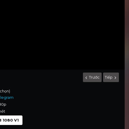
Trước
Tiếp
 chọn)
elegram
080p
nét
 1080 V1