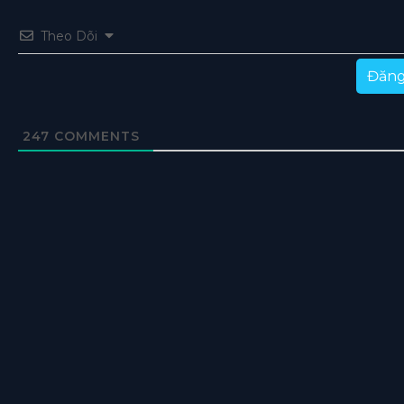
Theo Dõi
Đăng
247
COMMENTS