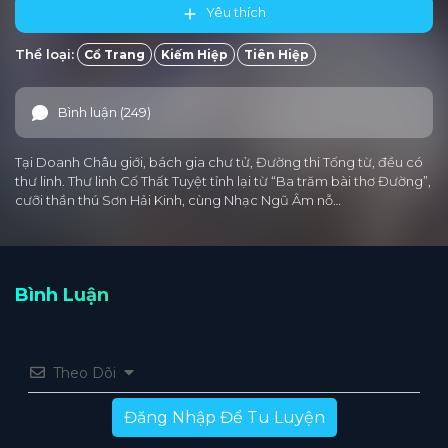
Yêu thích
Tập 25
Tập 24
Tập 23
Tập 22
Tập 21
Thể loại:
Cổ Trang
Kiếm Hiệp
Tiên Hiệp
Tập 20
Tập 19
Tập 18
Tập 17
Tập 16
Bình luận (249)
Tập 15
Tập 14
Tập 13
Tập 12
Tập 11
Tập 10
Tập 9
Tập 8
Tập 7
Tập 6
Tại Doanh Châu giới, bách gia chư tử, Đường thi Tống từ, đều có
thư linh. Thư linh Cố Thất Tuyệt tỉnh lại từ “Ba trăm bài thơ Đường”,
Tập 5
Tập 4
Tập 3
Tập 2
Tập 1
cưỡi thần thú Sơn Hải Kinh, cùng Nhạc Ngũ Âm nỗ…
Bình Luận
Theo Dõi
Đăng Nhập Để Tu Luyện