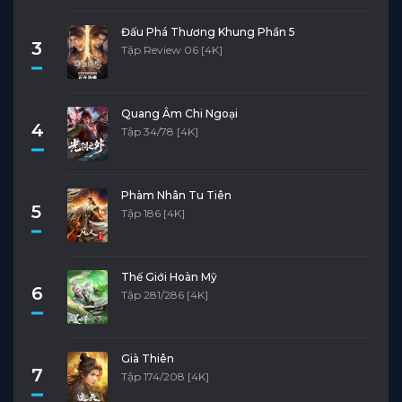
Đấu Phá Thương Khung Phần 5
3
Tập Review 06 [4K]
Quang Âm Chi Ngoại
4
Tập 34/78 [4K]
Phàm Nhân Tu Tiên
5
Tập 186 [4K]
Thế Giới Hoàn Mỹ
6
Tập 281/286 [4K]
Già Thiên
7
Tập 174/208 [4K]