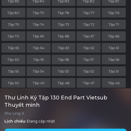
Tập 85
Tập 84
Tập 83
Tập 82
Tập 81
Tập 80
Tập 79
Tập 78
Tập 77
Tập 76
Tập 75
Tập 74
Tập 73
Tập 72
Tập 71
Tập 70
Tập 69
Tập 68
Tập 67
Tập 66
Tập 65
Tập 64
Tập 63
Tập 62
Tập 61
Tập 60
Tập 59
Tập 58
Tập 57
Tập 56
Tập 55
Tập 54
Tập 53
Tập 52
Tập 51
Tập 50
Tập 49
Tập 48
Tập 47
Tập 46
Tập 45
Tập 44
Tập 43
Tập 42
Tập 41
Thư Linh Ký Tập 130 End Part Vietsub
Thuyết minh
Tập 40
Tập 39
Tập 38
Tập 37
Tập 36
Shu Ling Ji
Tập 35
Tập 34
Tập 33
Tập 32
Tập 31
Lịch chiếu:
Đang cập nhật
Tập 30
Tập 29
Tập 28
Tập 27
Tập 26