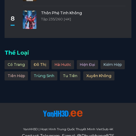
Thôn Phệ Tinh Không
8
Tập 235/260 [4K]
Thể Loại
Cổ Trang
Đô Thị
Hài Hước
Hiện Đại
Kiếm Hiệp
Tiên Hiệp
Trùng Sinh
Tu Tiên
Xuyên Không
YanHH3D | Hoạt Hình Trung Quốc Thuyết Minh VietSub 4K
Contact Telegram, Signal: @Phuckhang876