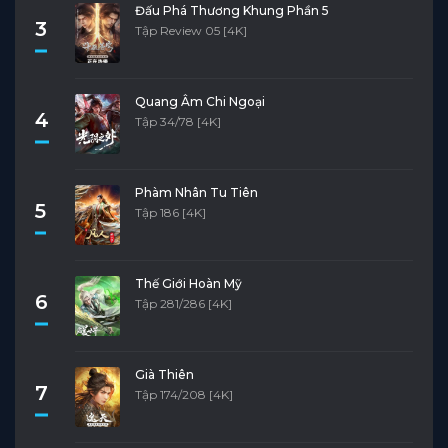
Đấu Phá Thương Khung Phần 5
3
Tập Review 05 [4K]
Quang Âm Chi Ngoại
4
Tập 34/78 [4K]
Phàm Nhân Tu Tiên
5
Tập 186 [4K]
Thế Giới Hoàn Mỹ
6
Tập 281/286 [4K]
Già Thiên
7
Tập 174/208 [4K]