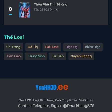
Thôn Phệ Tinh Không
8
Tập 235/260 [4K]
Thể Loại
Cổ Trang
Đô Thị
Hài Hước
Hiện Đại
Kiếm Hiệp
Tiên Hiệp
Trùng Sinh
Tu Tiên
Xuyên Không
YanHH3D | Hoạt Hình Trung Quốc Thuyết Minh VietSub 4K
Contact Telegram, Signal: @Phuckhang876