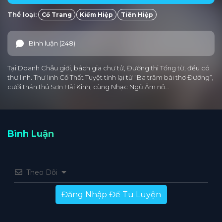
Thể loại:
Cổ Trang
Kiếm Hiệp
Tiên Hiệp
Tập 25
Tập 24
Tập 23
Tập 22
Tập 21
Tập 20
Tập 19
Tập 18
Tập 17
Tập 16
Bình luận (248)
Tập 15
Tập 14
Tập 13
Tập 12
Tập 11
Tại Doanh Châu giới, bách gia chư tử, Đường thi Tống từ, đều có
Tập 10
Tập 9
Tập 8
Tập 7
Tập 6
thư linh. Thư linh Cố Thất Tuyệt tỉnh lại từ “Ba trăm bài thơ Đường”,
cưỡi thần thú Sơn Hải Kinh, cùng Nhạc Ngũ Âm nỗ…
Tập 5
Tập 4
Tập 3
Tập 2
Tập 1
Bình Luận
Theo Dõi
Đăng Nhập Để Tu Luyện