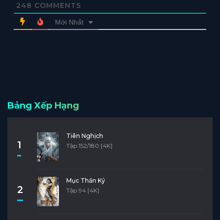
248
COMMENTS
Mới Nhất
Bảng Xếp Hạng
Tiên Nghịch
1
Tập 152/180 [4K]
Mục Thần Ký
2
Tập 94 [4K]