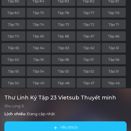
Tập 85
Tập 84
Tập 83
Tập 82
Tập 81
Tập 80
Tập 79
Tập 78
Tập 77
Tập 76
Tập 75
Tập 74
Tập 73
Tập 72
Tập 71
Tập 70
Tập 69
Tập 68
Tập 67
Tập 66
Tập 65
Tập 64
Tập 63
Tập 62
Tập 61
Tập 60
Tập 59
Tập 58
Tập 57
Tập 56
Tập 55
Tập 54
Tập 53
Tập 52
Tập 51
Tập 50
Tập 49
Tập 48
Tập 47
Tập 46
Tập 45
Tập 44
Tập 43
Tập 42
Tập 41
Thư Linh Ký Tập 23 Vietsub Thuyết minh
Shu Ling Ji
Tập 40
Tập 39
Tập 38
Tập 37
Tập 36
Lịch chiếu:
Đang cập nhật
Tập 35
Tập 34
Tập 33
Tập 32
Tập 31
Yêu thích
Tập 30
Tập 29
Tập 28
Tập 27
Tập 26