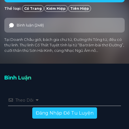
Thể loại:
Cổ Trang
Kiếm Hiệp
Tiên Hiệp
Tập 25
Tập 24
Tập 23
Tập 22
Tập 21
Tập 20
Tập 19
Tập 18
Tập 17
Tập 16
Bình luận (248)
Tập 15
Tập 14
Tập 13
Tập 12
Tập 11
Tại Doanh Châu giới, bách gia chư tử, Đường thi Tống từ, đều có
Tập 10
Tập 9
Tập 8
Tập 7
Tập 6
thư linh. Thư linh Cố Thất Tuyệt tỉnh lại từ “Ba trăm bài thơ Đường”,
cưỡi thần thú Sơn Hải Kinh, cùng Nhạc Ngũ Âm nỗ…
Tập 5
Tập 4
Tập 3
Tập 2
Tập 1
Bình Luận
Theo Dõi
Đăng Nhập Để Tu Luyện