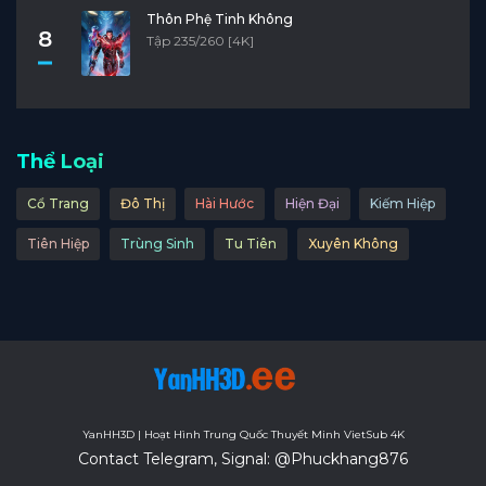
Thôn Phệ Tinh Không
8
Tập 235/260 [4K]
Thể Loại
Cổ Trang
Đô Thị
Hài Hước
Hiện Đại
Kiếm Hiệp
Tiên Hiệp
Trùng Sinh
Tu Tiên
Xuyên Không
YanHH3D | Hoạt Hình Trung Quốc Thuyết Minh VietSub 4K
Contact Telegram, Signal: @Phuckhang876