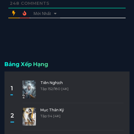
248
COMMENTS
Mới Nhất
Bảng Xếp Hạng
Tiên Nghịch
1
Tập 152/180 [4K]
Mục Thần Ký
2
Tập 94 [4K]