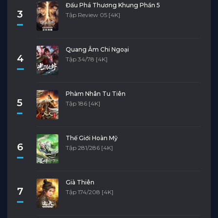
Đấu Phá Thương Khung Phần 5
3
Tập Review 05 [4K]
Quang Âm Chi Ngoại
4
Tập 34/78 [4K]
Phàm Nhân Tu Tiên
5
Tập 186 [4K]
Thế Giới Hoàn Mỹ
6
Tập 281/286 [4K]
Già Thiên
7
Tập 174/208 [4K]