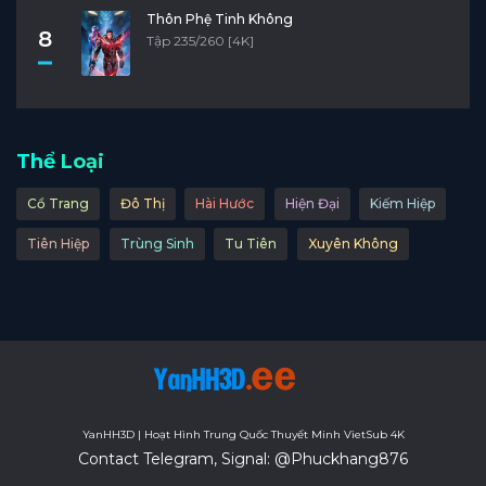
Thôn Phệ Tinh Không
8
Tập 235/260 [4K]
Thể Loại
Cổ Trang
Đô Thị
Hài Hước
Hiện Đại
Kiếm Hiệp
Tiên Hiệp
Trùng Sinh
Tu Tiên
Xuyên Không
YanHH3D | Hoạt Hình Trung Quốc Thuyết Minh VietSub 4K
Contact Telegram, Signal: @Phuckhang876