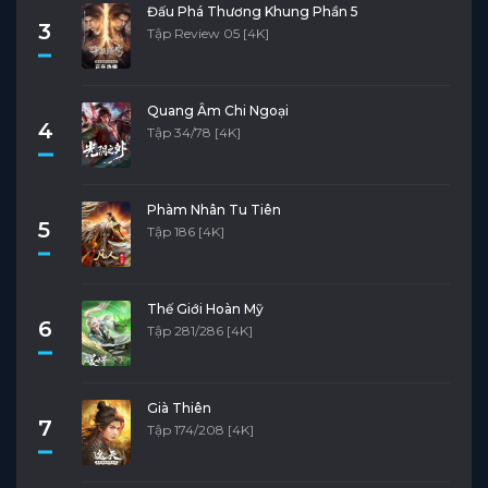
Đấu Phá Thương Khung Phần 5
3
Tập Review 05 [4K]
Quang Âm Chi Ngoại
4
Tập 34/78 [4K]
Phàm Nhân Tu Tiên
5
Tập 186 [4K]
Thế Giới Hoàn Mỹ
6
Tập 281/286 [4K]
Già Thiên
7
Tập 174/208 [4K]