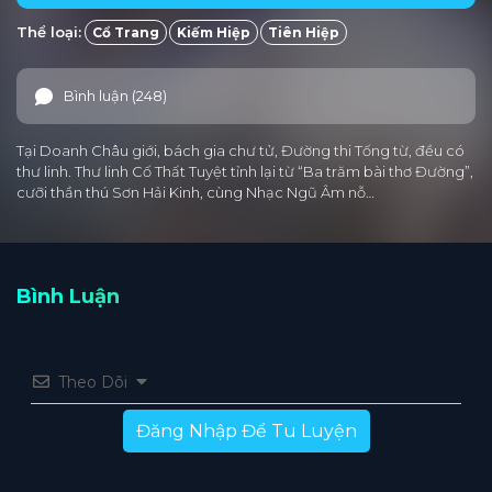
Thể loại:
Cổ Trang
Kiếm Hiệp
Tiên Hiệp
Tập 25
Tập 24
Tập 23
Tập 22
Tập 21
Tập 20
Tập 19
Tập 18
Tập 17
Tập 16
Bình luận (248)
Tập 15
Tập 14
Tập 13
Tập 12
Tập 11
Tại Doanh Châu giới, bách gia chư tử, Đường thi Tống từ, đều có
Tập 10
Tập 9
Tập 8
Tập 7
Tập 6
thư linh. Thư linh Cố Thất Tuyệt tỉnh lại từ “Ba trăm bài thơ Đường”,
cưỡi thần thú Sơn Hải Kinh, cùng Nhạc Ngũ Âm nỗ…
Tập 5
Tập 4
Tập 3
Tập 2
Tập 1
Bình Luận
Theo Dõi
Đăng Nhập Để Tu Luyện