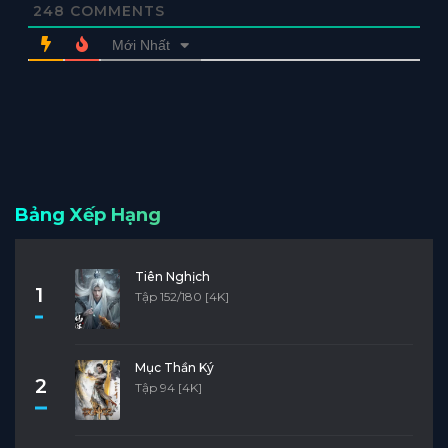
248
COMMENTS
Mới Nhất
Bảng Xếp Hạng
Tiên Nghịch
1
Tập 152/180 [4K]
Mục Thần Ký
2
Tập 94 [4K]