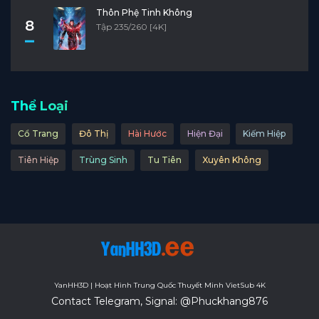
Thôn Phệ Tinh Không
8
Tập 235/260 [4K]
Thể Loại
Cổ Trang
Đô Thị
Hài Hước
Hiện Đại
Kiếm Hiệp
Tiên Hiệp
Trùng Sinh
Tu Tiên
Xuyên Không
YanHH3D | Hoạt Hình Trung Quốc Thuyết Minh VietSub 4K
Contact Telegram, Signal: @Phuckhang876