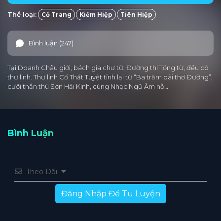
Thể loại:
Cổ Trang
Kiếm Hiệp
Tiên Hiệp
Tập 25
Tập 24
Tập 23
Tập 22
Tập 21
Tập 20
Tập 19
Tập 18
Tập 17
Tập 16
Bình luận (247)
Tập 15
Tập 14
Tập 13
Tập 12
Tập 11
Tại Doanh Châu giới, bách gia chư tử, Đường thi Tống từ, đều có
Tập 10
Tập 9
Tập 8
Tập 7
Tập 6
thư linh. Thư linh Cố Thất Tuyệt tỉnh lại từ “Ba trăm bài thơ Đường”,
cưỡi thần thú Sơn Hải Kinh, cùng Nhạc Ngũ Âm nỗ…
Tập 5
Tập 4
Tập 3
Tập 2
Tập 1
Bình Luận
Theo Dõi
Đăng Nhập Để Tu Luyện