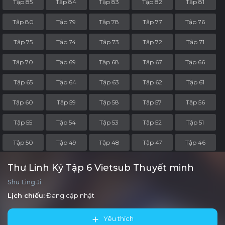
Tập 85
Tập 84
Tập 83
Tập 82
Tập 81
Tập 80
Tập 79
Tập 78
Tập 77
Tập 76
Tập 75
Tập 74
Tập 73
Tập 72
Tập 71
Tập 70
Tập 69
Tập 68
Tập 67
Tập 66
Tập 65
Tập 64
Tập 63
Tập 62
Tập 61
Tập 60
Tập 59
Tập 58
Tập 57
Tập 56
Tập 55
Tập 54
Tập 53
Tập 52
Tập 51
Tập 50
Tập 49
Tập 48
Tập 47
Tập 46
Tập 45
Tập 44
Tập 43
Tập 42
Tập 41
Thư Linh Ký Tập 6 Vietsub Thuyết minh
Shu Ling Ji
Tập 40
Tập 39
Tập 38
Tập 37
Tập 36
Lịch chiếu:
Đang cập nhật
Tập 35
Tập 34
Tập 33
Tập 32
Tập 31
Yêu thích
Tập 30
Tập 29
Tập 28
Tập 27
Tập 26