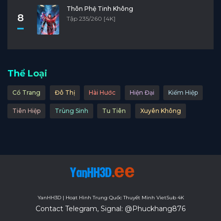
Thôn Phệ Tinh Không
8
Tập 235/260 [4K]
Thể Loại
Cổ Trang
Đô Thị
Hài Hước
Hiện Đại
Kiếm Hiệp
Tiên Hiệp
Trùng Sinh
Tu Tiên
Xuyên Không
YanHH3D | Hoạt Hình Trung Quốc Thuyết Minh VietSub 4K
Contact Telegram, Signal: @Phuckhang876