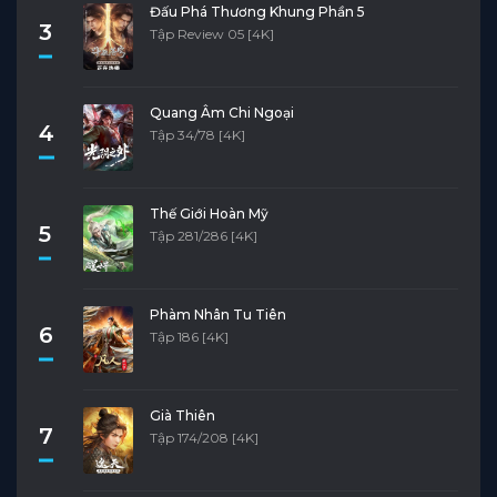
Đấu Phá Thương Khung Phần 5
3
Tập Review 05 [4K]
Quang Âm Chi Ngoại
4
Tập 34/78 [4K]
Thế Giới Hoàn Mỹ
5
Tập 281/286 [4K]
Phàm Nhân Tu Tiên
6
Tập 186 [4K]
Già Thiên
7
Tập 174/208 [4K]