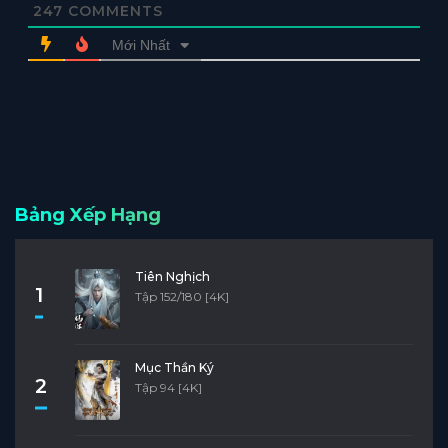
247
COMMENTS
Mới Nhất
Bảng Xếp Hạng
Tiên Nghịch
1
Tập 152/180 [4K]
Mục Thần Ký
2
Tập 94 [4K]