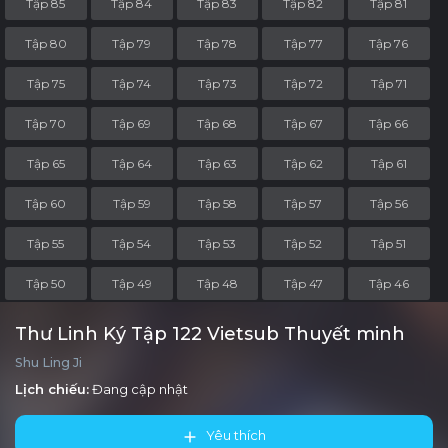
Tập 85
Tập 84
Tập 83
Tập 82
Tập 81
Tập 80
Tập 79
Tập 78
Tập 77
Tập 76
Tập 75
Tập 74
Tập 73
Tập 72
Tập 71
Tập 70
Tập 69
Tập 68
Tập 67
Tập 66
Tập 65
Tập 64
Tập 63
Tập 62
Tập 61
Tập 60
Tập 59
Tập 58
Tập 57
Tập 56
Tập 55
Tập 54
Tập 53
Tập 52
Tập 51
Tập 50
Tập 49
Tập 48
Tập 47
Tập 46
Tập 45
Tập 44
Tập 43
Tập 42
Tập 41
Thư Linh Ký Tập 122 Vietsub Thuyết minh
Shu Ling Ji
Tập 40
Tập 39
Tập 38
Tập 37
Tập 36
Lịch chiếu:
Đang cập nhật
Tập 35
Tập 34
Tập 33
Tập 32
Tập 31
Yêu thích
Tập 30
Tập 29
Tập 28
Tập 27
Tập 26