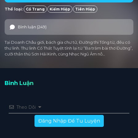
Thể loại:
Cổ Trang
Kiếm Hiệp
Tiên Hiệp
Tập 25
Tập 24
Tập 23
Tập 22
Tập 21
Tập 20
Tập 19
Tập 18
Tập 17
Tập 16
Bình luận (249)
Tập 15
Tập 14
Tập 13
Tập 12
Tập 11
Tại Doanh Châu giới, bách gia chư tử, Đường thi Tống từ, đều có
Tập 10
Tập 9
Tập 8
Tập 7
Tập 6
thư linh. Thư linh Cố Thất Tuyệt tỉnh lại từ “Ba trăm bài thơ Đường”,
cưỡi thần thú Sơn Hải Kinh, cùng Nhạc Ngũ Âm nỗ…
Tập 5
Tập 4
Tập 3
Tập 2
Tập 1
Bình Luận
Theo Dõi
Đăng Nhập Để Tu Luyện