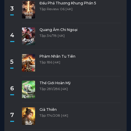
Đấu Phá Thương Khung Phần 5
3
Tập Review 06 [4K]
Quang Âm Chi Ngoại
4
Tập 34/78 [4K]
Phàm Nhân Tu Tiên
5
Tập 186 [4K]
Thế Giới Hoàn Mỹ
6
Tập 281/286 [4K]
Già Thiên
7
Tập 174/208 [4K]