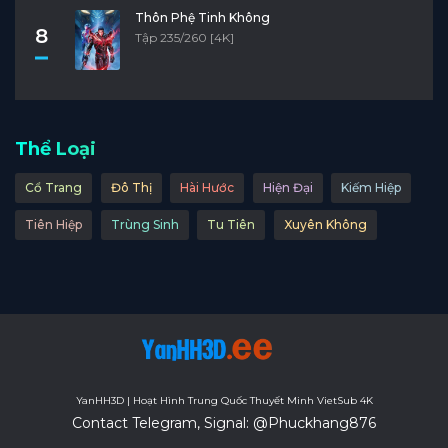
Thôn Phệ Tinh Không
8
Tập 235/260 [4K]
Thể Loại
Cổ Trang
Đô Thị
Hài Hước
Hiện Đại
Kiếm Hiệp
Tiên Hiệp
Trùng Sinh
Tu Tiên
Xuyên Không
YanHH3D | Hoạt Hình Trung Quốc Thuyết Minh VietSub 4K
Contact Telegram, Signal: @Phuckhang876