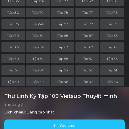
Tập 85
Tập 84
Tập 83
Tập 82
Tập 81
Tập 80
Tập 79
Tập 78
Tập 77
Tập 76
Tập 75
Tập 74
Tập 73
Tập 72
Tập 71
Tập 70
Tập 69
Tập 68
Tập 67
Tập 66
Tập 65
Tập 64
Tập 63
Tập 62
Tập 61
Tập 60
Tập 59
Tập 58
Tập 57
Tập 56
Tập 55
Tập 54
Tập 53
Tập 52
Tập 51
Tập 50
Tập 49
Tập 48
Tập 47
Tập 46
Tập 45
Tập 44
Tập 43
Tập 42
Tập 41
Thư Linh Ký Tập 109 Vietsub Thuyết minh
Shu Ling Ji
Tập 40
Tập 39
Tập 38
Tập 37
Tập 36
Lịch chiếu:
Đang cập nhật
Tập 35
Tập 34
Tập 33
Tập 32
Tập 31
Yêu thích
Tập 30
Tập 29
Tập 28
Tập 27
Tập 26