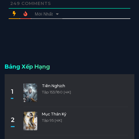
249
COMMENTS
Mới Nhất
Bảng Xếp Hạng
Tiên Nghịch
1
Tập 153/180 [4K]
Mục Thần Ký
2
Tập 95 [4K]