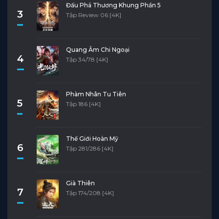
Đấu Phá Thương Khung Phần 5
3
Tập Review 06 [4K]
Quang Âm Chi Ngoại
4
Tập 34/78 [4K]
Phàm Nhân Tu Tiên
5
Tập 186 [4K]
Thế Giới Hoàn Mỹ
6
Tập 281/286 [4K]
Già Thiên
7
Tập 174/208 [4K]