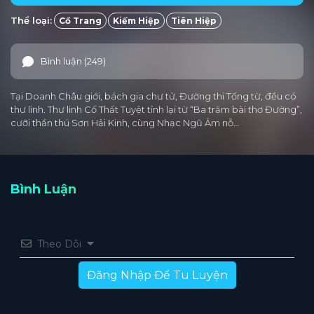
Thể loại:
Cổ Trang
Kiếm Hiệp
Tiên Hiệp
Tập 25
Tập 24
Tập 23
Tập 22
Tập 21
Tập 20
Tập 19
Tập 18
Tập 17
Tập 16
Bình luận (249)
Tập 15
Tập 14
Tập 13
Tập 12
Tập 11
Tại Doanh Châu giới, bách gia chư tử, Đường thi Tống từ, đều có
Tập 10
Tập 9
Tập 8
Tập 7
Tập 6
thư linh. Thư linh Cố Thất Tuyệt tỉnh lại từ “Ba trăm bài thơ Đường”,
cưỡi thần thú Sơn Hải Kinh, cùng Nhạc Ngũ Âm nỗ…
Tập 5
Tập 4
Tập 3
Tập 2
Tập 1
Bình Luận
Theo Dõi
Đăng Nhập Để Tu Luyện