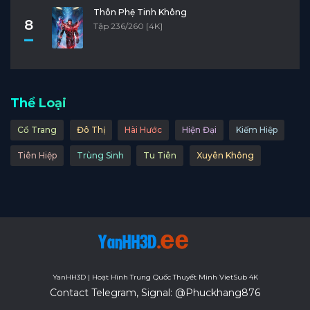
Thôn Phệ Tinh Không
8
Tập 236/260 [4K]
Thể Loại
Cổ Trang
Đô Thị
Hài Hước
Hiện Đại
Kiếm Hiệp
Tiên Hiệp
Trùng Sinh
Tu Tiên
Xuyên Không
YanHH3D | Hoạt Hình Trung Quốc Thuyết Minh VietSub 4K
Contact Telegram, Signal: @Phuckhang876