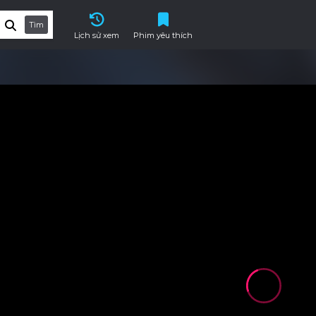
Tìm
Lịch sử xem
Phim yêu thích