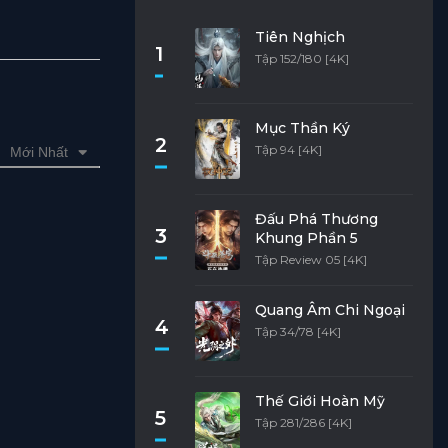
Tiên Nghịch
1
Tập 152/180 [4K]
Mục Thần Ký
2
Tập 94 [4K]
Mới Nhất
Đấu Phá Thương
3
Khung Phần 5
Tập Review 05 [4K]
Quang Âm Chi Ngoại
4
Tập 34/78 [4K]
Thế Giới Hoàn Mỹ
5
Tập 281/286 [4K]