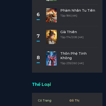
Phàm Nhân Tu Tiên
6
Tập 186 [4K]
Già Thiên
7
Tập 174/208 [4K]
Thôn Phệ Tinh
8
Không
Tập 235/260 [4K]
Thể Loại
Cổ Trang
Đô Thị