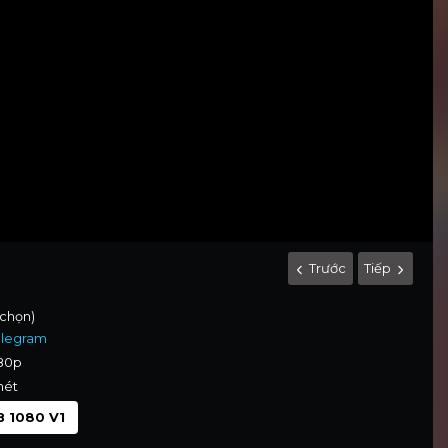
Trước
Tiếp
 chọn)
elegram
080p
nét
 1080 V1