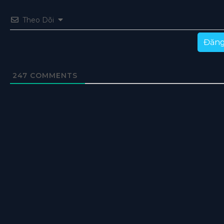
Theo Dõi
Đăng
247
COMMENTS