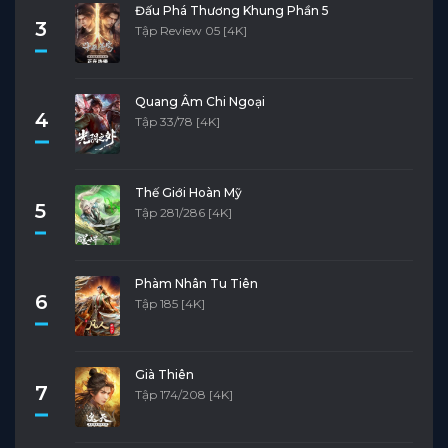
Đấu Phá Thương Khung Phần 5
3
Tập Review 05 [4K]
Quang Âm Chi Ngoại
4
Tập 33/78 [4K]
Thế Giới Hoàn Mỹ
5
Tập 281/286 [4K]
Phàm Nhân Tu Tiên
6
Tập 185 [4K]
Già Thiên
7
Tập 174/208 [4K]