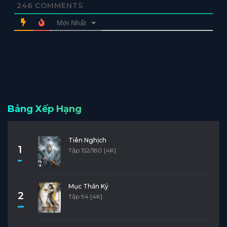
246
COMMENTS
Mới Nhất
Bảng Xếp Hạng
Tiên Nghịch
1
Tập 152/180 [4K]
Mục Thần Ký
2
Tập 94 [4K]