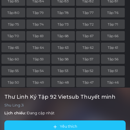
Tập 85
Tập 84
Tập 83
Tập 82
Tập 81
Tập 80
Tập 79
Tập 78
Tập 77
Tập 76
Tập 75
Tập 74
Tập 73
Tập 72
Tập 71
Tập 70
Tập 69
Tập 68
Tập 67
Tập 66
Tập 65
Tập 64
Tập 63
Tập 62
Tập 61
Tập 60
Tập 59
Tập 58
Tập 57
Tập 56
Tập 55
Tập 54
Tập 53
Tập 52
Tập 51
Tập 50
Tập 49
Tập 48
Tập 47
Tập 46
Tập 45
Tập 44
Tập 43
Tập 42
Tập 41
Thư Linh Ký Tập 92 Vietsub Thuyết minh
Shu Ling Ji
Tập 40
Tập 39
Tập 38
Tập 37
Tập 36
Lịch chiếu:
Đang cập nhật
Tập 35
Tập 34
Tập 33
Tập 32
Tập 31
Yêu thích
Tập 30
Tập 29
Tập 28
Tập 27
Tập 26