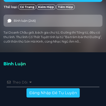
Thể loại:
Cổ Trang
Kiếm Hiệp
Tiên Hiệp
Tập 25
Tập 24
Tập 23
Tập 22
Tập 21
Tập 20
Tập 19
Tập 18
Tập 17
Tập 16
Bình luận (246)
Tập 15
Tập 14
Tập 13
Tập 12
Tập 11
Tại Doanh Châu giới, bách gia chư tử, Đường thi Tống từ, đều có
Tập 10
Tập 9
Tập 8
Tập 7
Tập 6
thư linh. Thư linh Cố Thất Tuyệt tỉnh lại từ “Ba trăm bài thơ Đường”,
cưỡi thần thú Sơn Hải Kinh, cùng Nhạc Ngũ Âm nỗ…
Tập 5
Tập 4
Tập 3
Tập 2
Tập 1
Bình Luận
Theo Dõi
Đăng Nhập Để Tu Luyện