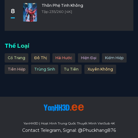
Thôn Phệ Tinh Không
8
Tập 235/260 [4K]
Thể Loại
Cổ Trang
Đô Thị
Hài Hước
Hiện Đại
Kiếm Hiệp
Tiên Hiệp
Trùng Sinh
Tu Tiên
Xuyên Không
YanHH3D | Hoạt Hình Trung Quốc Thuyết Minh VietSub 4K
Contact Telegram, Signal: @Phuckhang876