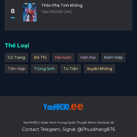
Thôn Phệ Tinh Không
8
Tập 235/260 [4K]
Thể Loại
Cổ Trang
Đô Thị
Hài Hước
Hiện Đại
Kiếm Hiệp
Tiên Hiệp
Trùng Sinh
Tu Tiên
Xuyên Không
YanHH3D | Hoạt Hình Trung Quốc Thuyết Minh VietSub 4K
Contact Telegram, Signal: @Phuckhang876