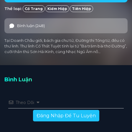
Thể loại:
Cổ Trang
Kiếm Hiệp
Tiên Hiệp
Tập 25
Tập 24
Tập 23
Tập 22
Tập 21
Tập 20
Tập 19
Tập 18
Tập 17
Tập 16
Bình luận (248)
Tập 15
Tập 14
Tập 13
Tập 12
Tập 11
Tại Doanh Châu giới, bách gia chư tử, Đường thi Tống từ, đều có
Tập 10
Tập 9
Tập 8
Tập 7
Tập 6
thư linh. Thư linh Cố Thất Tuyệt tỉnh lại từ “Ba trăm bài thơ Đường”,
cưỡi thần thú Sơn Hải Kinh, cùng Nhạc Ngũ Âm nỗ…
Tập 5
Tập 4
Tập 3
Tập 2
Tập 1
Bình Luận
Theo Dõi
Đăng Nhập Để Tu Luyện