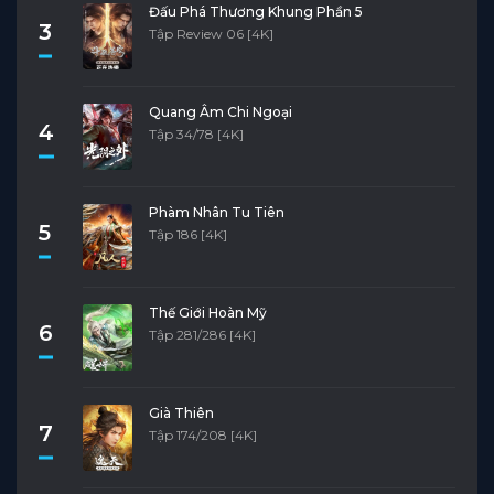
Đấu Phá Thương Khung Phần 5
3
Tập Review 06 [4K]
Quang Âm Chi Ngoại
4
Tập 34/78 [4K]
Phàm Nhân Tu Tiên
5
Tập 186 [4K]
Thế Giới Hoàn Mỹ
6
Tập 281/286 [4K]
Già Thiên
7
Tập 174/208 [4K]