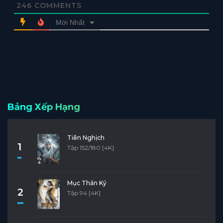
246
COMMENTS
Mới Nhất
Bảng Xếp Hạng
Tiên Nghịch
1
Tập 152/180 [4K]
Mục Thần Ký
2
Tập 94 [4K]