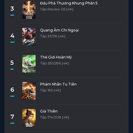
Đấu Phá Thương Khung Phần 5
3
Tập Review 05 [4K]
Quang Âm Chi Ngoại
4
Tập 33/78 [4K]
Thế Giới Hoàn Mỹ
5
Tập 281/286 [4K]
Phàm Nhân Tu Tiên
6
Tập 185 [4K]
Già Thiên
7
Tập 174/208 [4K]