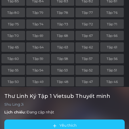
Tập 85
Tập 84
Tập 83
Tập 82
Tập 81
Tập 80
Tập 79
Tập 78
Tập 77
Tập 76
Tập 75
Tập 74
Tập 73
Tập 72
Tập 71
Tập 70
Tập 69
Tập 68
Tập 67
Tập 66
Tập 65
Tập 64
Tập 63
Tập 62
Tập 61
Tập 60
Tập 59
Tập 58
Tập 57
Tập 56
Tập 55
Tập 54
Tập 53
Tập 52
Tập 51
Tập 50
Tập 49
Tập 48
Tập 47
Tập 46
Tập 45
Tập 44
Tập 43
Tập 42
Tập 41
Thư Linh Ký Tập 1 Vietsub Thuyết minh
Shu Ling Ji
Tập 40
Tập 39
Tập 38
Tập 37
Tập 36
Lịch chiếu:
Đang cập nhật
Tập 35
Tập 34
Tập 33
Tập 32
Tập 31
Yêu thích
Tập 30
Tập 29
Tập 28
Tập 27
Tập 26