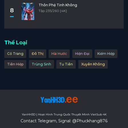
Thôn Phệ Tinh Không
8
Tập 235/260 [4K]
Thể Loại
Cổ Trang
Đô Thị
Hài Hước
Hiện Đại
Kiếm Hiệp
Tiên Hiệp
Trùng Sinh
Tu Tiên
Xuyên Không
YanHH3D | Hoạt Hình Trung Quốc Thuyết Minh VietSub 4K
Contact Telegram, Signal: @Phuckhang876