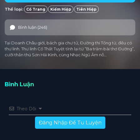
Thể loại:
Cổ Trang
Kiếm Hiệp
Tiên Hiệp
Tập 25
Tập 24
Tập 23
Tập 22
Tập 21
Tập 20
Tập 19
Tập 18
Tập 17
Tập 16
Bình luận (246)
Tập 15
Tập 14
Tập 13
Tập 12
Tập 11
Tại Doanh Châu giới, bách gia chư tử, Đường thi Tống từ, đều có
Tập 10
Tập 9
Tập 8
Tập 7
Tập 6
thư linh. Thư linh Cố Thất Tuyệt tỉnh lại từ “Ba trăm bài thơ Đường”,
cưỡi thần thú Sơn Hải Kinh, cùng Nhạc Ngũ Âm nỗ…
Tập 5
Tập 4
Tập 3
Tập 2
Tập 1
Bình Luận
Theo Dõi
Đăng Nhập Để Tu Luyện