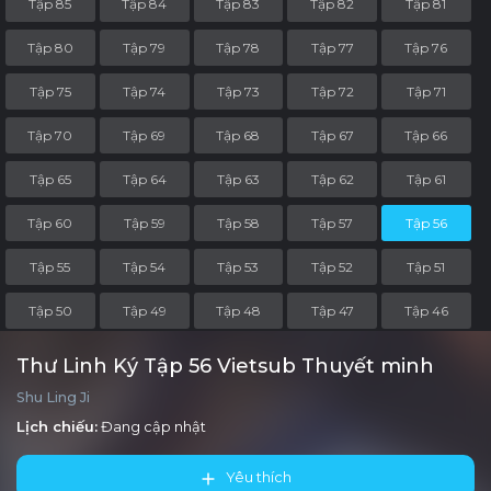
Tập 85
Tập 84
Tập 83
Tập 82
Tập 81
Tập 80
Tập 79
Tập 78
Tập 77
Tập 76
Tập 75
Tập 74
Tập 73
Tập 72
Tập 71
Tập 70
Tập 69
Tập 68
Tập 67
Tập 66
Tập 65
Tập 64
Tập 63
Tập 62
Tập 61
Tập 60
Tập 59
Tập 58
Tập 57
Tập 56
Tập 55
Tập 54
Tập 53
Tập 52
Tập 51
Tập 50
Tập 49
Tập 48
Tập 47
Tập 46
Tập 45
Tập 44
Tập 43
Tập 42
Tập 41
Thư Linh Ký Tập 56 Vietsub Thuyết minh
Shu Ling Ji
Tập 40
Tập 39
Tập 38
Tập 37
Tập 36
Lịch chiếu:
Đang cập nhật
Tập 35
Tập 34
Tập 33
Tập 32
Tập 31
Yêu thích
Tập 30
Tập 29
Tập 28
Tập 27
Tập 26