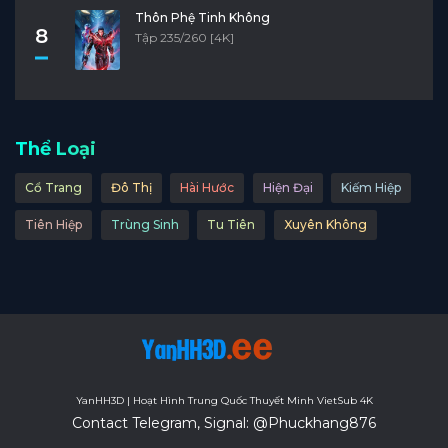
Thôn Phệ Tinh Không
8
Tập 235/260 [4K]
Thể Loại
Cổ Trang
Đô Thị
Hài Hước
Hiện Đại
Kiếm Hiệp
Tiên Hiệp
Trùng Sinh
Tu Tiên
Xuyên Không
YanHH3D | Hoạt Hình Trung Quốc Thuyết Minh VietSub 4K
Contact Telegram, Signal: @Phuckhang876