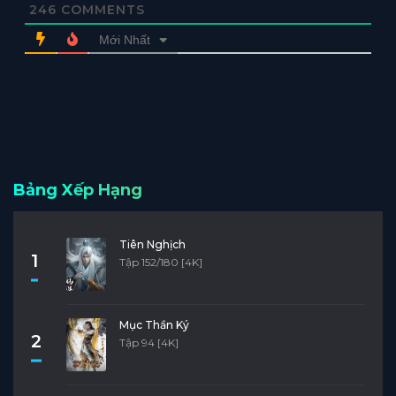
246
COMMENTS
Mới Nhất
Bảng Xếp Hạng
Tiên Nghịch
1
Tập 152/180 [4K]
Mục Thần Ký
2
Tập 94 [4K]