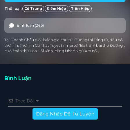
Thể loại:
Cổ Trang
Kiếm Hiệp
Tiên Hiệp
Tập 25
Tập 24
Tập 23
Tập 22
Tập 21
Tập 20
Tập 19
Tập 18
Tập 17
Tập 16
Bình luận (246)
Tập 15
Tập 14
Tập 13
Tập 12
Tập 11
Tại Doanh Châu giới, bách gia chư tử, Đường thi Tống từ, đều có
Tập 10
Tập 9
Tập 8
Tập 7
Tập 6
thư linh. Thư linh Cố Thất Tuyệt tỉnh lại từ “Ba trăm bài thơ Đường”,
cưỡi thần thú Sơn Hải Kinh, cùng Nhạc Ngũ Âm nỗ…
Tập 5
Tập 4
Tập 3
Tập 2
Tập 1
Bình Luận
Theo Dõi
Đăng Nhập Để Tu Luyện