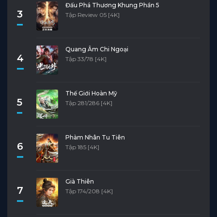
Đấu Phá Thương Khung Phần 5
3
Tập Review 05 [4K]
Quang Âm Chi Ngoại
4
Tập 33/78 [4K]
Thế Giới Hoàn Mỹ
5
Tập 281/286 [4K]
Phàm Nhân Tu Tiên
6
Tập 185 [4K]
Già Thiên
7
Tập 174/208 [4K]