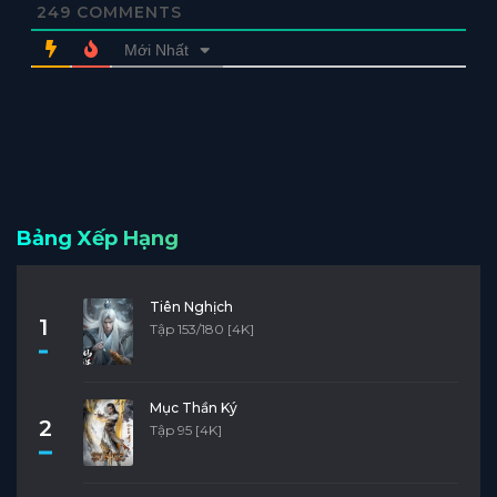
249
COMMENTS
Mới Nhất
Bảng Xếp Hạng
Tiên Nghịch
1
Tập 153/180 [4K]
Mục Thần Ký
2
Tập 95 [4K]