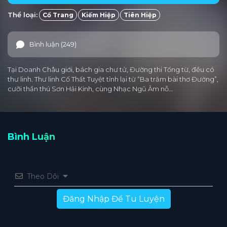
Thể loại:
Cổ Trang
Kiếm Hiệp
Tiên Hiệp
Tập 25
Tập 24
Tập 23
Tập 22
Tập 21
Tập 20
Tập 19
Tập 18
Tập 17
Tập 16
Bình luận (249)
Tập 15
Tập 14
Tập 13
Tập 12
Tập 11
Tại Doanh Châu giới, bách gia chư tử, Đường thi Tống từ, đều có
Tập 10
Tập 9
Tập 8
Tập 7
Tập 6
thư linh. Thư linh Cố Thất Tuyệt tỉnh lại từ “Ba trăm bài thơ Đường”,
cưỡi thần thú Sơn Hải Kinh, cùng Nhạc Ngũ Âm nỗ…
Tập 5
Tập 4
Tập 3
Tập 2
Tập 1
Bình Luận
Theo Dõi
Đăng Nhập Để Tu Luyện