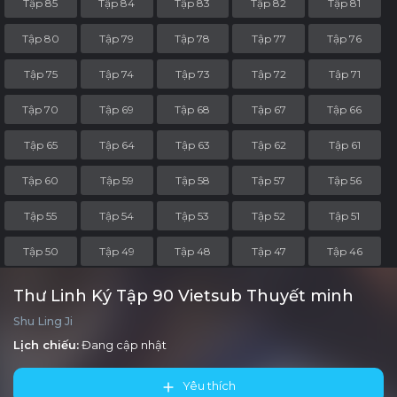
Tập 85
Tập 84
Tập 83
Tập 82
Tập 81
Tập 80
Tập 79
Tập 78
Tập 77
Tập 76
Tập 75
Tập 74
Tập 73
Tập 72
Tập 71
Tập 70
Tập 69
Tập 68
Tập 67
Tập 66
Tập 65
Tập 64
Tập 63
Tập 62
Tập 61
Tập 60
Tập 59
Tập 58
Tập 57
Tập 56
Tập 55
Tập 54
Tập 53
Tập 52
Tập 51
Tập 50
Tập 49
Tập 48
Tập 47
Tập 46
Tập 45
Tập 44
Tập 43
Tập 42
Tập 41
Thư Linh Ký Tập 90 Vietsub Thuyết minh
Shu Ling Ji
Tập 40
Tập 39
Tập 38
Tập 37
Tập 36
Lịch chiếu:
Đang cập nhật
Tập 35
Tập 34
Tập 33
Tập 32
Tập 31
Yêu thích
Tập 30
Tập 29
Tập 28
Tập 27
Tập 26