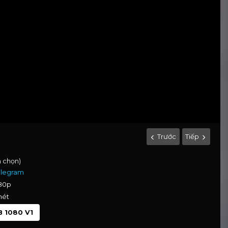
Trước
Tiếp
h chọn)
elegram
080p
nét
 1080 V1