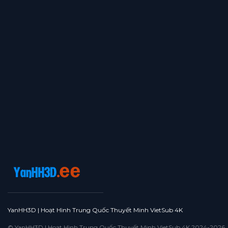
YanHH3D | Hoạt Hình Trung Quốc Thuyết Minh VietSub 4K
© YanHH3D | Hoạt Hình Trung Quốc Thuyết Minh VietSub 4K 2024-2026. All