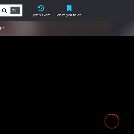
Tìm
Lịch sử xem
Phim yêu thích
p 92