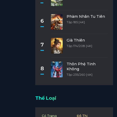
Phàm Nhân Tu Tiên
6
Tập 185 [4K]
Già Thiên
7
Tập 174/208 [4K]
Thôn Phệ Tinh
8
Không
Tập 235/260 [4K]
Thể Loại
Cổ Trang
Đô Thị