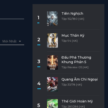
Tiên Nghịch
1
Tập 152/180 [4K]
Mục Thần Ký
2
Tập 94 [4K]
Mới Nhất
Đấu Phá Thương
3
Khung Phần 5
Tập Review 05 [4K]
Quang Âm Chi Ngoại
4
Tập 33/78 [4K]
Thế Giới Hoàn Mỹ
5
Tập 281/286 [4K]