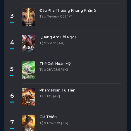
Đấu Phá Thương Khung Phần 5
3
Tập Review 05 [4K]
Quang Âm Chi Ngoại
4
Tập 33/78 [4K]
Thế Giới Hoàn Mỹ
5
Tập 281/286 [4K]
Phàm Nhân Tu Tiên
6
Tập 185 [4K]
Già Thiên
7
Tập 174/208 [4K]