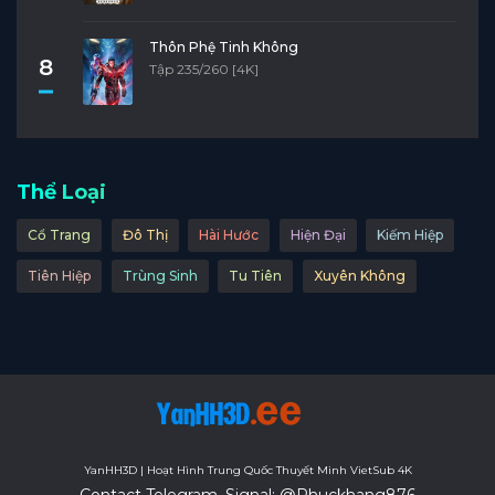
Thôn Phệ Tinh Không
8
Tập 235/260 [4K]
Thể Loại
Cổ Trang
Đô Thị
Hài Hước
Hiện Đại
Kiếm Hiệp
Tiên Hiệp
Trùng Sinh
Tu Tiên
Xuyên Không
YanHH3D | Hoạt Hình Trung Quốc Thuyết Minh VietSub 4K
Contact Telegram, Signal: @Phuckhang876