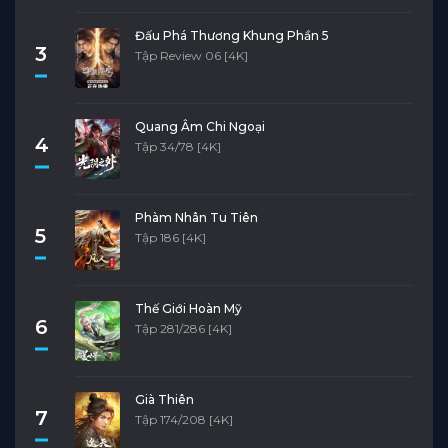
Đấu Phá Thương Khung Phần 5
3
Tập Review 06 [4K]
Quang Âm Chi Ngoại
4
Tập 34/78 [4K]
Phàm Nhân Tu Tiên
5
Tập 186 [4K]
Thế Giới Hoàn Mỹ
6
Tập 281/286 [4K]
Già Thiên
7
Tập 174/208 [4K]