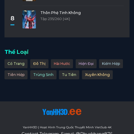
Thôn Phệ Tinh Không
8
Tập 235/260 [4K]
Thể Loại
Cổ Trang
Đô Thị
Hài Hước
Hiện Đại
Kiếm Hiệp
Tiên Hiệp
Trùng Sinh
Tu Tiên
Xuyên Không
YanHH3D | Hoạt Hình Trung Quốc Thuyết Minh VietSub 4K
Contact Telegram, Signal: @Phuckhang876