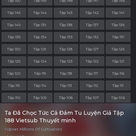
Tập 150
Tập 149
Tập 148
Tập 147
Tập 146
Tập 145
Tập 144
Tập 143
Tập 142
Tập 141
Tập 140
Tập 139
Tập 138
Tập 137
Tập 136
Tập 135
Tập 134
Tập 133
Tập 132
Tập 131
Tập 130
Tập 129
Tập 128
Tập 127
Tập 126
Tập 125
Tập 124
Tập 123
Tập 122
Tập 121
Tập 120
Tập 119
Tập 118
Tập 117
Tập 116
Tập 115
Tập 114
Tập 113
Tập 112
Tập 111
Tập 110
Tập 109
Tập 108
Tập 107
Tập 106
Tập 105
Tập 104
Tập 103
Tập 102
Tập 101
Ta Đã Chọc Tức Cả Đám Tu Luyện Giả Tập
188 Vietsub Thuyết minh
Tập 100
Tập 99
Tập 98
Tập 97
Tập 96
I Upset Millions Of Cultivators
Tập 95
Tập 94
Tập 93
Tập 92
Tập 91