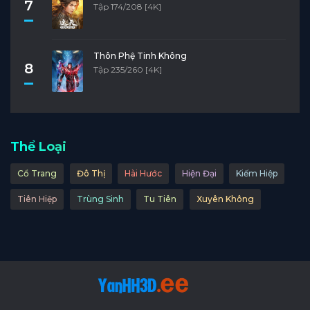
7
Tập 174/208 [4K]
Thôn Phệ Tinh Không
8
Tập 235/260 [4K]
Thể Loại
Cổ Trang
Đô Thị
Hài Hước
Hiện Đại
Kiếm Hiệp
Tiên Hiệp
Trùng Sinh
Tu Tiên
Xuyên Không