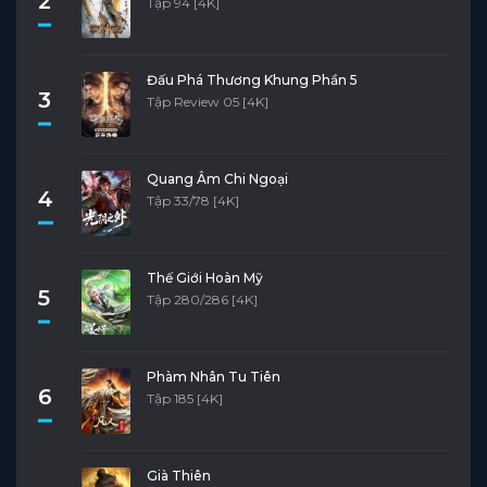
2
Tập 94 [4K]
Đấu Phá Thương Khung Phần 5
3
Tập Review 05 [4K]
Quang Âm Chi Ngoại
4
Tập 33/78 [4K]
Thế Giới Hoàn Mỹ
5
Tập 280/286 [4K]
Phàm Nhân Tu Tiên
6
Tập 185 [4K]
Già Thiên