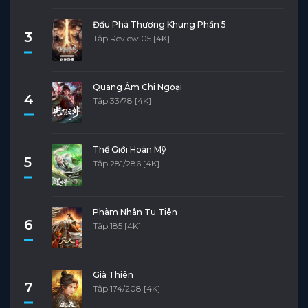
Đấu Phá Thương Khung Phần 5
3
Tập Review 05 [4K]
Quang Âm Chi Ngoại
4
Tập 33/78 [4K]
Thế Giới Hoàn Mỹ
5
Tập 281/286 [4K]
Phàm Nhân Tu Tiên
6
Tập 185 [4K]
Già Thiên
7
Tập 174/208 [4K]