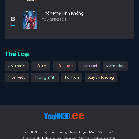
Thôn Phệ Tinh Không
8
Tập 235/260 [4K]
Thể Loại
Cổ Trang
Đô Thị
Hài Hước
Hiện Đại
Kiếm Hiệp
Tiên Hiệp
Trùng Sinh
Tu Tiên
Xuyên Không
YanHH3D | Hoạt Hình Trung Quốc Thuyết Minh VietSub 4K
Contact Telegram, Signal: @Phuckhang876