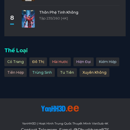
Thôn Phệ Tinh Không
8
Tập 235/260 [4K]
Thể Loại
Cổ Trang
Đô Thị
Hài Hước
Hiện Đại
Kiếm Hiệp
Tiên Hiệp
Trùng Sinh
Tu Tiên
Xuyên Không
YanHH3D | Hoạt Hình Trung Quốc Thuyết Minh VietSub 4K
Contact Telegram, Signal: @Phuckhang876