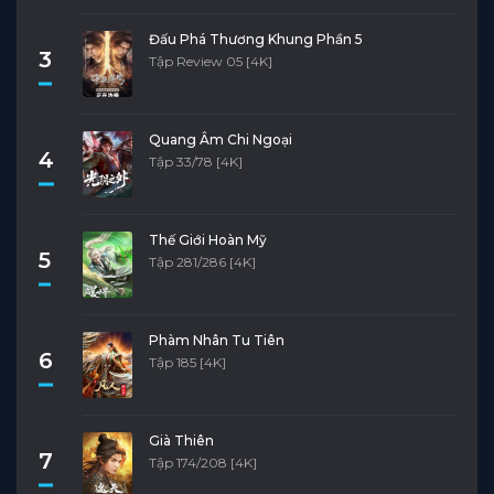
Đấu Phá Thương Khung Phần 5
3
Tập Review 05 [4K]
Quang Âm Chi Ngoại
4
Tập 33/78 [4K]
Thế Giới Hoàn Mỹ
5
Tập 281/286 [4K]
Phàm Nhân Tu Tiên
6
Tập 185 [4K]
Già Thiên
7
Tập 174/208 [4K]