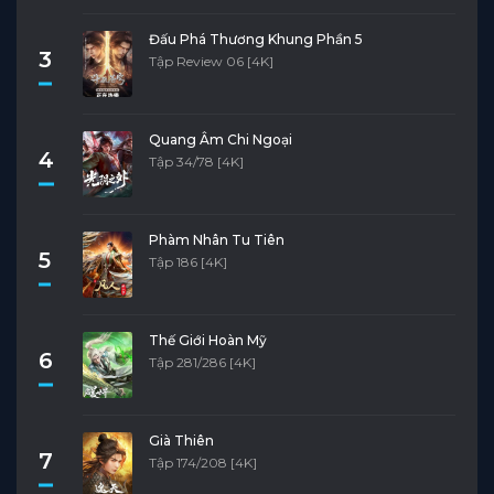
Đấu Phá Thương Khung Phần 5
3
Tập Review 06 [4K]
Quang Âm Chi Ngoại
4
Tập 34/78 [4K]
Phàm Nhân Tu Tiên
5
Tập 186 [4K]
Thế Giới Hoàn Mỹ
6
Tập 281/286 [4K]
Già Thiên
7
Tập 174/208 [4K]