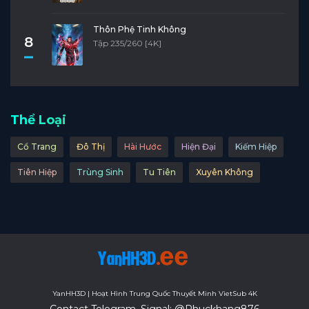
Thôn Phệ Tinh Không
8
Tập 235/260 [4K]
Thể Loại
Cổ Trang
Đô Thị
Hài Hước
Hiện Đại
Kiếm Hiệp
Tiên Hiệp
Trùng Sinh
Tu Tiên
Xuyên Không
YanHH3D | Hoạt Hình Trung Quốc Thuyết Minh VietSub 4K
Contact Telegram, Signal: @Phuckhang876