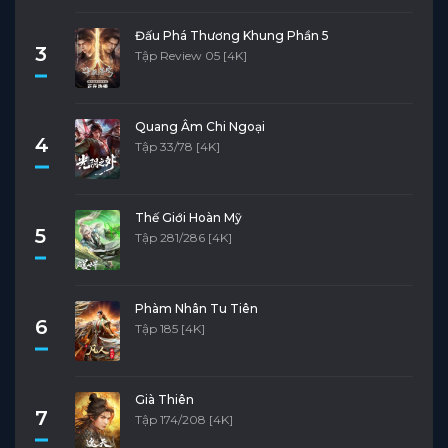
Đấu Phá Thương Khung Phần 5
3
Tập Review 05 [4K]
Quang Âm Chi Ngoại
4
Tập 33/78 [4K]
Thế Giới Hoàn Mỹ
5
Tập 281/286 [4K]
Phàm Nhân Tu Tiên
6
Tập 185 [4K]
Già Thiên
7
Tập 174/208 [4K]