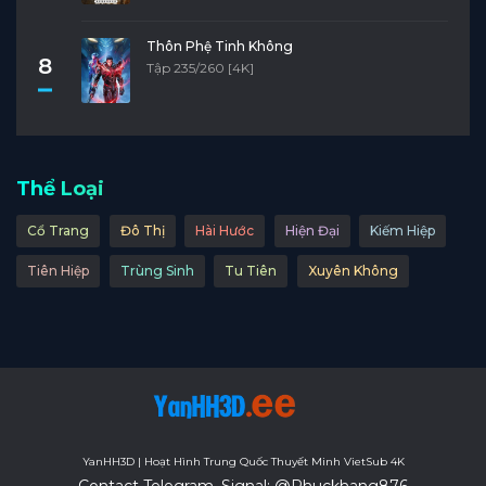
Thôn Phệ Tinh Không
8
Tập 235/260 [4K]
Thể Loại
Cổ Trang
Đô Thị
Hài Hước
Hiện Đại
Kiếm Hiệp
Tiên Hiệp
Trùng Sinh
Tu Tiên
Xuyên Không
YanHH3D | Hoạt Hình Trung Quốc Thuyết Minh VietSub 4K
Contact Telegram, Signal: @Phuckhang876