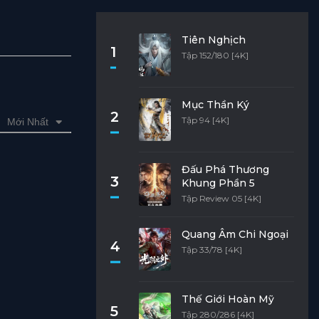
Tiên Nghịch
1
Tập 152/180 [4K]
Mục Thần Ký
2
Tập 94 [4K]
Mới Nhất
Đấu Phá Thương
3
Khung Phần 5
Tập Review 05 [4K]
Quang Âm Chi Ngoại
4
Tập 33/78 [4K]
Thế Giới Hoàn Mỹ
5
Tập 280/286 [4K]