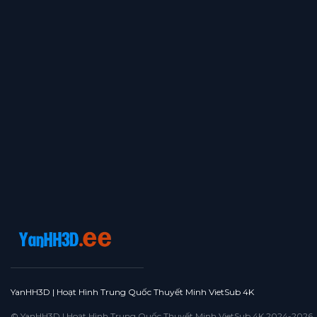
YanHH3D | Hoạt Hình Trung Quốc Thuyết Minh VietSub 4K
© YanHH3D | Hoạt Hình Trung Quốc Thuyết Minh VietSub 4K 2024-2026. All