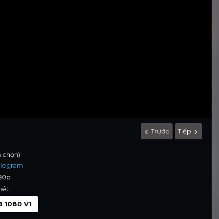
Trước
Tiếp
h chọn)
elegram
080p
nét
 1080 V1