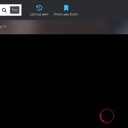
Tìm
Lịch sử xem
Phim yêu thích
p 91