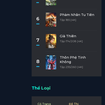
Phàm Nhân Tu Tiên
6
Tập 185 [4K]
Già Thiên
7
Tập 174/208 [4K]
Thôn Phệ Tinh
8
Không
Tập 235/260 [4K]
Thể Loại
Cổ Trang
Đô Thị