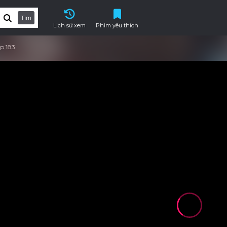
Tìm
Lịch sử xem
Phim yêu thích
p 183