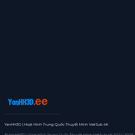
YanHH3D | Hoạt Hình Trung Quốc Thuyết Minh VietSub 4K
© YanHH3D | Hoạt Hình Trung Quốc Thuyết Minh VietSub 4K 2024-2026. All