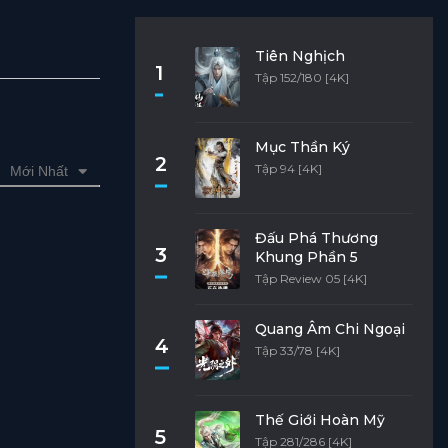
Tiên Nghịch
1
Tập 152/180 [4K]
Mục Thần Ký
2
Tập 94 [4K]
Mới Nhất
Đấu Phá Thương
3
Khung Phần 5
Tập Review 05 [4K]
Quang Âm Chi Ngoại
4
Tập 33/78 [4K]
Thế Giới Hoàn Mỹ
5
Tập 281/286 [4K]