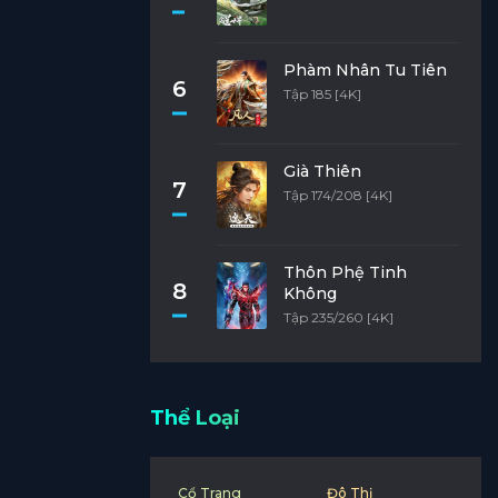
Phàm Nhân Tu Tiên
6
Tập 185 [4K]
Già Thiên
7
Tập 174/208 [4K]
Thôn Phệ Tinh
8
Không
Tập 235/260 [4K]
Thể Loại
Cổ Trang
Đô Thị