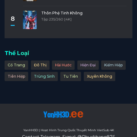
Thôn Phệ Tinh Không
8
Tập 235/260 [4K]
Thể Loại
Cổ Trang
Đô Thị
Hài Hước
Hiện Đại
Kiếm Hiệp
Tiên Hiệp
Trùng Sinh
Tu Tiên
Xuyên Không
YanHH3D | Hoạt Hình Trung Quốc Thuyết Minh VietSub 4K
Contact Telegram, Signal: @Phuckhang876