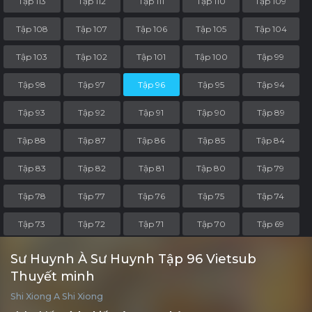
Tập 113
Tập 112
Tập 111
Tập 110
Tập 109
Tập 108
Tập 107
Tập 106
Tập 105
Tập 104
Tập 103
Tập 102
Tập 101
Tập 100
Tập 99
Tập 98
Tập 97
Tập 96
Tập 95
Tập 94
Tập 93
Tập 92
Tập 91
Tập 90
Tập 89
Tập 88
Tập 87
Tập 86
Tập 85
Tập 84
Tập 83
Tập 82
Tập 81
Tập 80
Tập 79
Tập 78
Tập 77
Tập 76
Tập 75
Tập 74
Tập 73
Tập 72
Tập 71
Tập 70
Tập 69
Tập 68
Tập 67
Tập 66
Tập 65
Tập 64
Sư Huynh À Sư Huynh Tập 96 Vietsub
Thuyết minh
Tập 63
Tập 62
Tập 61
Tập 60
Tập 59
Shi Xiong A Shi Xiong
Tập 58
Tập 57
Tập 56
Tập 55
Tập 54