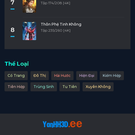
7
Tập 174/208 [4K]
Thôn Phệ Tinh Không
8
Tập 235/260 [4K]
Thể Loại
Cổ Trang
Đô Thị
Hài Hước
Hiện Đại
Kiếm Hiệp
Tiên Hiệp
Trùng Sinh
Tu Tiên
Xuyên Không