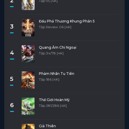
2
Tập 95 [4K]
Đấu Phá Thương Khung Phần 5
3
Tập Review 06 [4K]
Quang Âm Chi Ngoại
4
Tập 34/78 [4K]
Phàm Nhân Tu Tiên
5
Tập 186 [4K]
Thế Giới Hoàn Mỹ
6
Tập 281/286 [4K]
Già Thiên