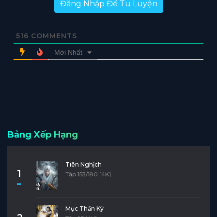
Đăng Nhập Để Tu Luyện
516
COMMENTS
Mới Nhất
Bảng Xếp Hạng
Tiên Nghịch
1
Tập 153/180 [4K]
Mục Thần Ký