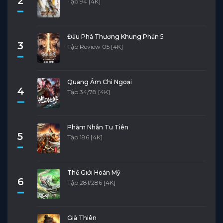
2
Tập 94 [4K]
Đấu Phá Thương Khung Phần 5
3
Tập Review 05 [4K]
Quang Âm Chi Ngoại
4
Tập 34/78 [4K]
Phàm Nhân Tu Tiên
5
Tập 186 [4K]
Thế Giới Hoàn Mỹ
6
Tập 281/286 [4K]
Già Thiên