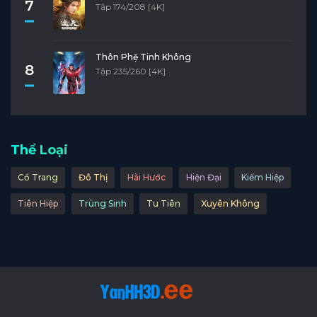
7
Tập 174/208 [4K]
Thôn Phệ Tinh Không
8
Tập 235/260 [4K]
Thể Loại
Cổ Trang
Đô Thị
Hài Hước
Hiện Đại
Kiếm Hiệp
Tiên Hiệp
Trùng Sinh
Tu Tiên
Xuyên Không