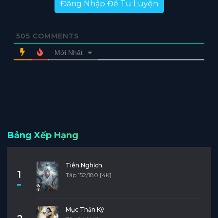
Đăng Nhập Để Tu Luyện
505
COMMENTS
Mới Nhất
Bảng Xếp Hạng
Tiên Nghịch
1
Tập 152/180 [4K]
Mục Thần Ký