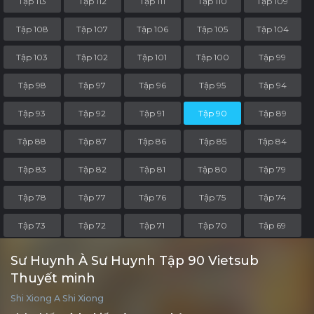
Tập 113
Tập 112
Tập 111
Tập 110
Tập 109
Tập 108
Tập 107
Tập 106
Tập 105
Tập 104
Tập 103
Tập 102
Tập 101
Tập 100
Tập 99
Tập 98
Tập 97
Tập 96
Tập 95
Tập 94
Tập 93
Tập 92
Tập 91
Tập 90
Tập 89
Tập 88
Tập 87
Tập 86
Tập 85
Tập 84
Tập 83
Tập 82
Tập 81
Tập 80
Tập 79
Tập 78
Tập 77
Tập 76
Tập 75
Tập 74
Tập 73
Tập 72
Tập 71
Tập 70
Tập 69
Tập 68
Tập 67
Tập 66
Tập 65
Tập 64
Sư Huynh À Sư Huynh Tập 90 Vietsub
Thuyết minh
Tập 63
Tập 62
Tập 61
Tập 60
Tập 59
Shi Xiong A Shi Xiong
Tập 58
Tập 57
Tập 56
Tập 55
Tập 54