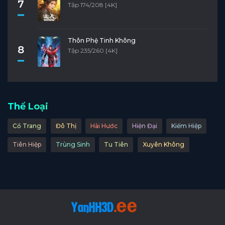
7
Tập 174/208 [4K]
Thôn Phệ Tinh Không
8
Tập 235/260 [4K]
Thể Loại
Cổ Trang
Đô Thị
Hài Hước
Hiện Đại
Kiếm Hiệp
Tiên Hiệp
Trùng Sinh
Tu Tiên
Xuyên Không