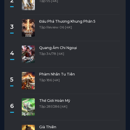
2
Tập 95 [4K]
Đấu Phá Thương Khung Phần 5
3
Tập Review 06 [4K]
Quang Âm Chi Ngoại
4
Tập 34/78 [4K]
Phàm Nhân Tu Tiên
5
Tập 186 [4K]
Thế Giới Hoàn Mỹ
6
Tập 281/286 [4K]
Già Thiên