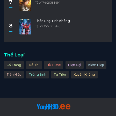
7
Tập 174/208 [4K]
Thôn Phệ Tinh Không
8
Tập 235/260 [4K]
Thể Loại
Cổ Trang
Đô Thị
Hài Hước
Hiện Đại
Kiếm Hiệp
Tiên Hiệp
Trùng Sinh
Tu Tiên
Xuyên Không