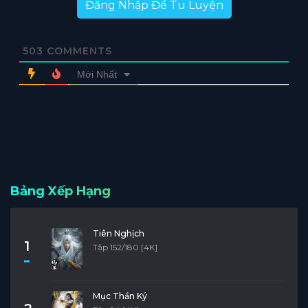
Đăng Nhập Để Tu Luyện
503
COMMENTS
Mới Nhất
Bảng Xếp Hạng
Tiên Nghịch
1
Tập 152/180 [4K]
Mục Thần Ký