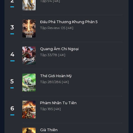
2
Tập 94 [4K]
Đấu Phá Thương Khung Phần 5
3
Tập Review 05 [4K]
Quang Âm Chi Ngoại
4
Tập 33/78 [4K]
Thế Giới Hoàn Mỹ
5
Tập 281/286 [4K]
Phàm Nhân Tu Tiên
6
Tập 185 [4K]
Già Thiên