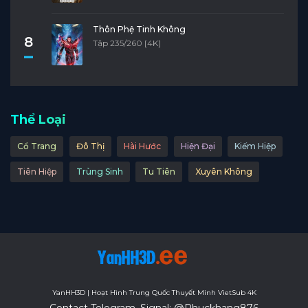
Thôn Phệ Tinh Không
8
Tập 235/260 [4K]
Thể Loại
Cổ Trang
Đô Thị
Hài Hước
Hiện Đại
Kiếm Hiệp
Tiên Hiệp
Trùng Sinh
Tu Tiên
Xuyên Không
YanHH3D | Hoạt Hình Trung Quốc Thuyết Minh VietSub 4K
Contact Telegram, Signal: @Phuckhang876