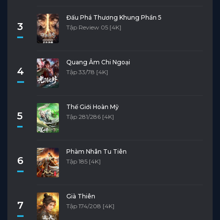
Đấu Phá Thương Khung Phần 5
3
Tập Review 05 [4K]
Quang Âm Chi Ngoại
4
Tập 33/78 [4K]
Thế Giới Hoàn Mỹ
5
Tập 281/286 [4K]
Phàm Nhân Tu Tiên
6
Tập 185 [4K]
Già Thiên
7
Tập 174/208 [4K]