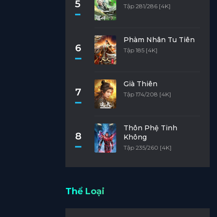
5
Tập 281/286 [4K]
Phàm Nhân Tu Tiên
6
Tập 185 [4K]
Già Thiên
7
Tập 174/208 [4K]
Thôn Phệ Tinh
8
Không
Tập 235/260 [4K]
Thể Loại