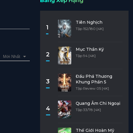
Bảng Xếp Hạng
Tiên Nghịch
1
Tập 152/180 [4K]
Mục Thần Ký
2
Tập 94 [4K]
Mới Nhất
Đấu Phá Thương
3
Khung Phần 5
Tập Review 05 [4K]
Quang Âm Chi Ngoại
4
Tập 33/78 [4K]
Thế Giới Hoàn Mỹ