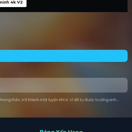
minh 4k V2
ng thần, trở thành một luyện khí sĩ. Vì để tu được trường sinh…