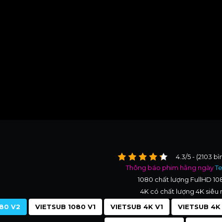
4.3/5 - (2103 b
Thông báo phim hằng ngày
T
1080 chất lượng FullHD 1
4K có chất lượng 4K siêu 
80 V2
VIETSUB 1080 V1
VIETSUB 4K V1
VIETSUB 4K