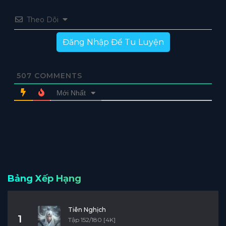
Tập 8
Tập 7
Tập 6
Tập 5
Tập 4
Theo Dõi
Tập 3
Tập 2
Tập 1
Đăng Nhập Để Tu Luyện
507
COMMENTS
Mới Nhất
Bảng Xếp Hạng
Tiên Nghịch
1
Tập 152/180 [4K]