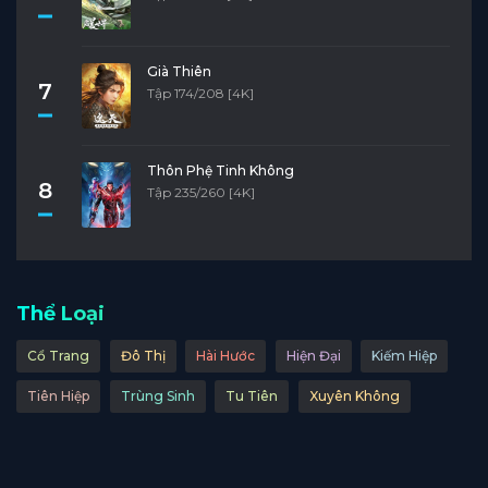
Già Thiên
7
Tập 174/208 [4K]
Thôn Phệ Tinh Không
8
Tập 235/260 [4K]
Thể Loại
Cổ Trang
Đô Thị
Hài Hước
Hiện Đại
Kiếm Hiệp
Tiên Hiệp
Trùng Sinh
Tu Tiên
Xuyên Không