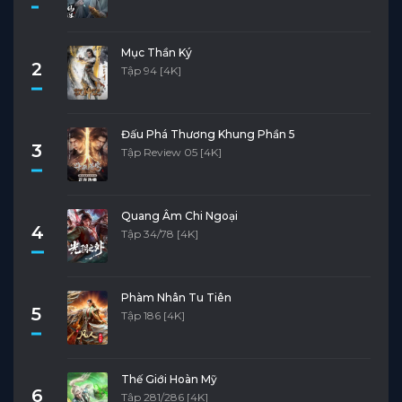
Mục Thần Ký
2
Tập 94 [4K]
Đấu Phá Thương Khung Phần 5
3
Tập Review 05 [4K]
Quang Âm Chi Ngoại
4
Tập 34/78 [4K]
Phàm Nhân Tu Tiên
5
Tập 186 [4K]
Thế Giới Hoàn Mỹ
6
Tập 281/286 [4K]