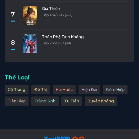
Già Thiên
7
Tập 174/208 [4K]
Thôn Phệ Tinh Không
8
Tập 235/260 [4K]
Thể Loại
Cổ Trang
Đô Thị
Hài Hước
Hiện Đại
Kiếm Hiệp
Tiên Hiệp
Trùng Sinh
Tu Tiên
Xuyên Không