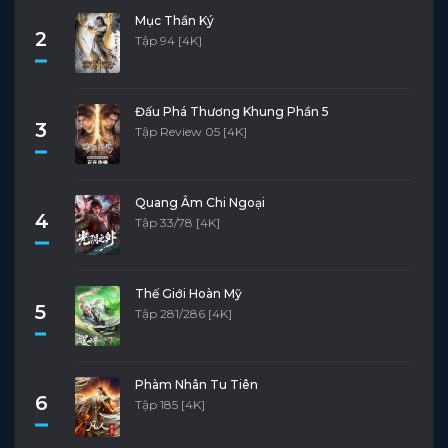
Mục Thần Ký
2
Tập 94 [4K]
Đấu Phá Thương Khung Phần 5
3
Tập Review 05 [4K]
Quang Âm Chi Ngoại
4
Tập 33/78 [4K]
Thế Giới Hoàn Mỹ
5
Tập 281/286 [4K]
Phàm Nhân Tu Tiên
6
Tập 185 [4K]