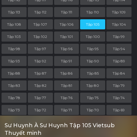
Tập 113
Tập 112
Tập 111
Tập 110
Tập 109
Tập 108
Tập 107
Tập 106
Tập 105
Tập 104
Tập 103
Tập 102
Tập 101
Tập 100
Tập 99
Tập 98
Tập 97
Tập 96
Tập 95
Tập 94
Tập 93
Tập 92
Tập 91
Tập 90
Tập 89
Tập 88
Tập 87
Tập 86
Tập 85
Tập 84
Tập 83
Tập 82
Tập 81
Tập 80
Tập 79
Tập 78
Tập 77
Tập 76
Tập 75
Tập 74
Tập 73
Tập 72
Tập 71
Tập 70
Tập 69
Tập 68
Tập 67
Tập 66
Tập 65
Tập 64
Sư Huynh À Sư Huynh Tập 105 Vietsub
Thuyết minh
Tập 63
Tập 62
Tập 61
Tập 60
Tập 59