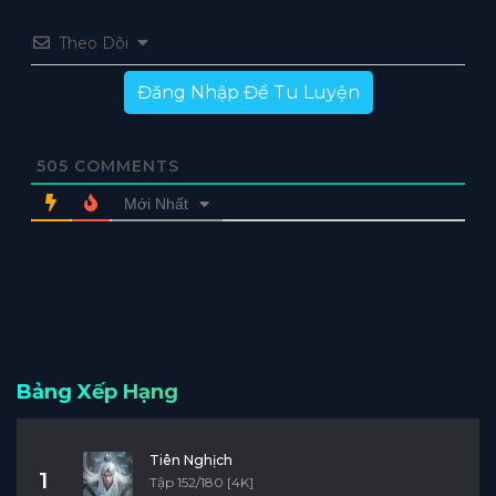
Tập 8
Tập 7
Tập 6
Tập 5
Tập 4
Theo Dõi
Tập 3
Tập 2
Tập 1
Đăng Nhập Để Tu Luyện
505
COMMENTS
Mới Nhất
Bảng Xếp Hạng
Tiên Nghịch
1
Tập 152/180 [4K]