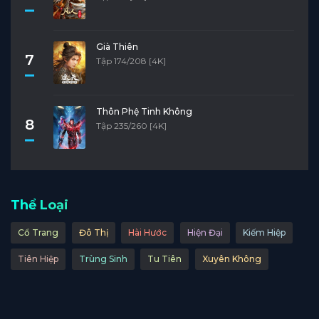
Già Thiên
7
Tập 174/208 [4K]
Thôn Phệ Tinh Không
8
Tập 235/260 [4K]
Thể Loại
Cổ Trang
Đô Thị
Hài Hước
Hiện Đại
Kiếm Hiệp
Tiên Hiệp
Trùng Sinh
Tu Tiên
Xuyên Không