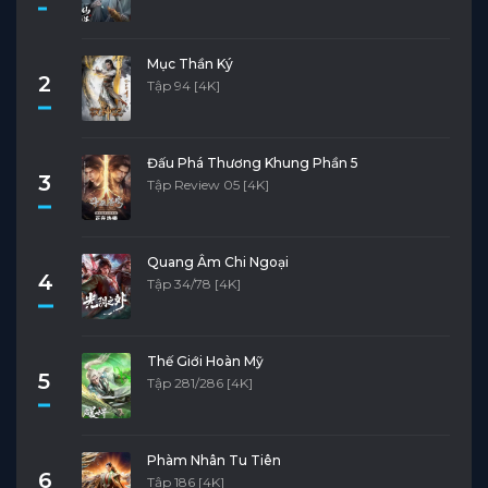
Mục Thần Ký
2
Tập 94 [4K]
Đấu Phá Thương Khung Phần 5
3
Tập Review 05 [4K]
Quang Âm Chi Ngoại
4
Tập 34/78 [4K]
Thế Giới Hoàn Mỹ
5
Tập 281/286 [4K]
Phàm Nhân Tu Tiên
6
Tập 186 [4K]