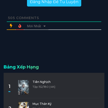
Đăng Nhập Để Tu Luyện
505
COMMENTS
Mới Nhất
Bảng Xếp Hạng
Tiên Nghịch
1
Tập 152/180 [4K]
Mục Thần Ký