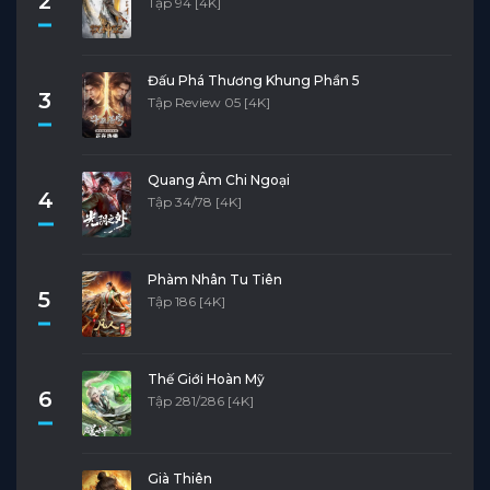
2
Tập 94 [4K]
Đấu Phá Thương Khung Phần 5
3
Tập Review 05 [4K]
Quang Âm Chi Ngoại
4
Tập 34/78 [4K]
Phàm Nhân Tu Tiên
5
Tập 186 [4K]
Thế Giới Hoàn Mỹ
6
Tập 281/286 [4K]
Già Thiên