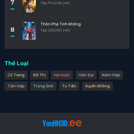
7
Tập 174/208 [4K]
Thôn Phệ Tinh Không
8
Tập 235/260 [4K]
Thể Loại
Cổ Trang
Đô Thị
Hài Hước
Hiện Đại
Kiếm Hiệp
Tiên Hiệp
Trùng Sinh
Tu Tiên
Xuyên Không