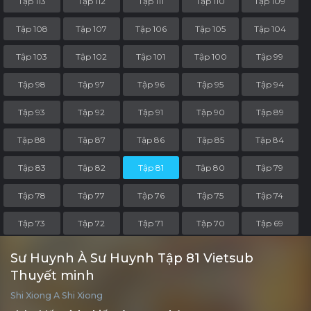
Tập 113
Tập 112
Tập 111
Tập 110
Tập 109
Tập 108
Tập 107
Tập 106
Tập 105
Tập 104
Tập 103
Tập 102
Tập 101
Tập 100
Tập 99
Tập 98
Tập 97
Tập 96
Tập 95
Tập 94
Tập 93
Tập 92
Tập 91
Tập 90
Tập 89
Tập 88
Tập 87
Tập 86
Tập 85
Tập 84
Tập 83
Tập 82
Tập 81
Tập 80
Tập 79
Tập 78
Tập 77
Tập 76
Tập 75
Tập 74
Tập 73
Tập 72
Tập 71
Tập 70
Tập 69
Tập 68
Tập 67
Tập 66
Tập 65
Tập 64
Sư Huynh À Sư Huynh Tập 81 Vietsub
Thuyết minh
Tập 63
Tập 62
Tập 61
Tập 60
Tập 59
Shi Xiong A Shi Xiong
Tập 58
Tập 57
Tập 56
Tập 55
Tập 54