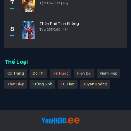
7
Tập 174/208 [4K]
Thôn Phệ Tinh Không
8
Tập 235/260 [4K]
Thể Loại
Cổ Trang
Đô Thị
Hài Hước
Hiện Đại
Kiếm Hiệp
Tiên Hiệp
Trùng Sinh
Tu Tiên
Xuyên Không