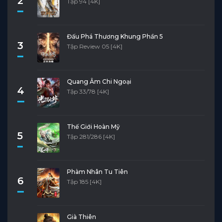
2
Tập 94 [4K]
Đấu Phá Thương Khung Phần 5
3
Tập Review 05 [4K]
Quang Âm Chi Ngoại
4
Tập 33/78 [4K]
Thế Giới Hoàn Mỹ
5
Tập 281/286 [4K]
Phàm Nhân Tu Tiên
6
Tập 185 [4K]
Già Thiên