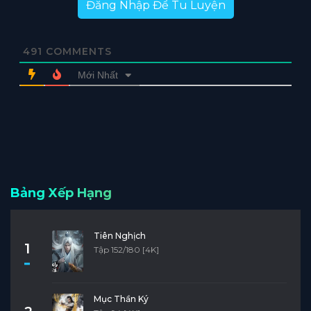
Đăng Nhập Để Tu Luyện
491
COMMENTS
Mới Nhất
Bảng Xếp Hạng
Tiên Nghịch
1
Tập 152/180 [4K]
Mục Thần Ký