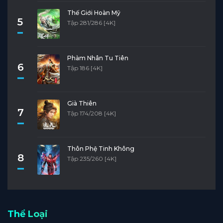
Thế Giới Hoàn Mỹ
5
Tập 281/286 [4K]
Phàm Nhân Tu Tiên
6
Tập 186 [4K]
Già Thiên
7
Tập 174/208 [4K]
Thôn Phệ Tinh Không
8
Tập 235/260 [4K]
Thể Loại