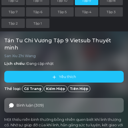
Tập 12
Tập 11
Tập 10
Tập 9
Tập 8
Tập 7
Tập 6
Tập 5
Tập 4
Tập 3
Tập 2
Tập 1
Tán Tu Chi Vương Tập 9 Vietsub Thuyết
minh
San Xiu Zhi Wang
Lịch chiếu:
Đang cập nhật
Yêu thích
Thể loại:
Cổ Trang
Kiếm Hiệp
Tiên Hiệp
Bình luận (309)
Một thiếu niên bình thường bỗng nhiên quen biết khí linh thượng
cổ. Nhờ sự giúp đỡ của khí linh, hắn gắng sức tu luyện, kết giao với