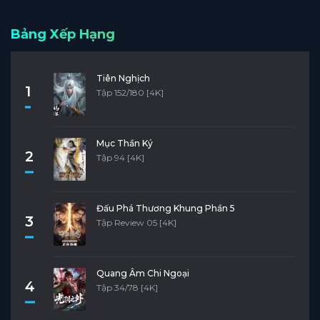
Bảng Xếp Hạng
Tiên Nghịch
1
Tập 152/180 [4K]
Mục Thần Ký
2
Tập 94 [4K]
Đấu Phá Thương Khung Phần 5
3
Tập Review 05 [4K]
Quang Âm Chi Ngoại
4
Tập 34/78 [4K]