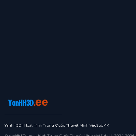
YanHH3D | Hoạt Hình Trung Quốc Thuyết Minh VietSub 4K
© YanHH3D | Hoạt Hình Trung Quốc Thuyết Minh VietSub 4K 2024-2026. All