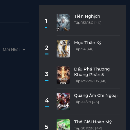
Tiên Nghịch
1
Tập 152/180 [4K]
Mục Thần Ký
2
Tập 94 [4K]
Mới Nhất
Đấu Phá Thương
3
Khung Phần 5
Tập Review 05 [4K]
Quang Âm Chi Ngoại
4
Tập 34/78 [4K]
Thế Giới Hoàn Mỹ
5
Tập 281/286 [4K]