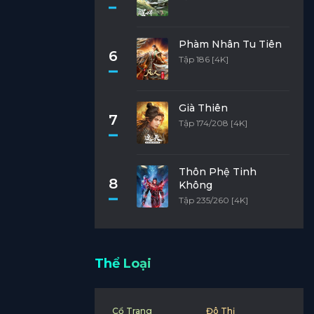
Phàm Nhân Tu Tiên
6
Tập 186 [4K]
Già Thiên
7
Tập 174/208 [4K]
Thôn Phệ Tinh
8
Không
Tập 235/260 [4K]
Thể Loại
Cổ Trang
Đô Thị