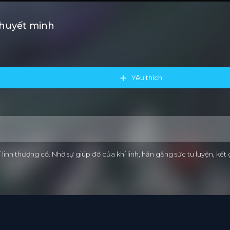
Thuyết minh
Yêu thích
linh thượng cổ. Nhờ sự giúp đỡ của khí linh, hắn gắng sức tu luyện, kết