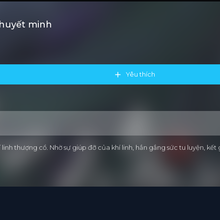
Thuyết minh
Yêu thích
linh thượng cổ. Nhờ sự giúp đỡ của khí linh, hắn gắng sức tu luyện, kết