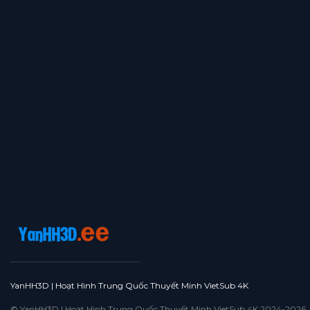
YanHH3D | Hoạt Hình Trung Quốc Thuyết Minh VietSub 4K
© YanHH3D | Hoạt Hình Trung Quốc Thuyết Minh VietSub 4K 2024-2026. All