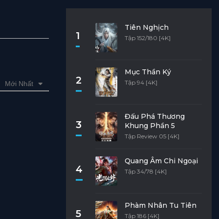
Tiên Nghịch
1
Tập 152/180 [4K]
Mục Thần Ký
2
Tập 94 [4K]
Mới Nhất
Đấu Phá Thương
3
Khung Phần 5
Tập Review 05 [4K]
Quang Âm Chi Ngoại
4
Tập 34/78 [4K]
Phàm Nhân Tu Tiên
5
Tập 186 [4K]