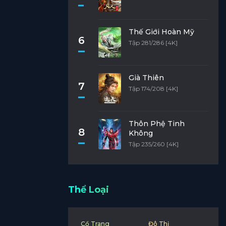
Thế Giới Hoàn Mỹ
6
Tập 281/286 [4K]
Già Thiên
7
Tập 174/208 [4K]
Thôn Phệ Tinh
8
Không
Tập 235/260 [4K]
Thể Loại
Cổ Trang
Đô Thị